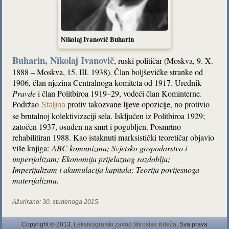
Nikolaj Ivanovič Buharin
Buharin, Nikolaj Ivanovič
, ruski političar (Moskva, 9. X.
1888 – Moskva, 15. III. 1938). Član boljševičke stranke od
1906, član njezina Centralnoga komiteta od 1917. Urednik
Pravde
i član Politbiroa 1919–29, vodeći član Kominterne.
Podržao
protiv takozvane lijeve opozicije, no protivio
Staljina
se brutalnoj kolektivizaciji sela. Isključen iz Politbiroa 1929;
zatočen 1937, osuđen na smrt i pogubljen. Posmrtno
rehabilitiran 1988. Kao istaknuti marksistički teoretičar objavio
više knjiga:
ABC komunizma; Svjetsko gospodarstvo i
imperijalizam; Ekonomija prijelaznog razdoblja;
Imperijalizam i akumulacija kapitala; Teorija povijesnoga
materijalizma.
Ažurirano:
30. studenoga 2015.
Copyright © 2013.
Leksikografski zavod Miroslav Krleža
. Sva prava