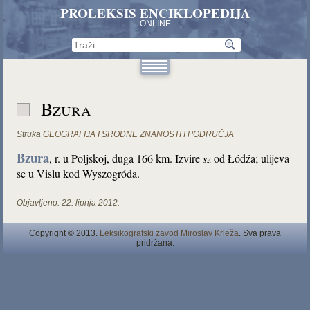
PROLEKSIS ENCIKLOPEDIJA
ONLINE
Bzura
Struka
GEOGRAFIJA I SRODNE ZNANOSTI I PODRUČJA
Bzura
, r. u Poljskoj, duga 166 km. Izvire
sz
od Łódźa; ulijeva
se u Vislu kod Wyszogróda.
Objavljeno:
22. lipnja 2012.
Copyright © 2013.
Leksikografski zavod Miroslav Krleža
. Sva prava
pridržana.