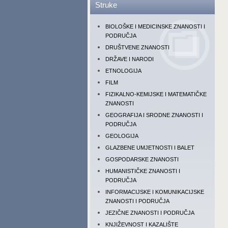
Struke
BIOLOŠKE I MEDICINSKE ZNANOSTI I
PODRUČJA
DRUŠTVENE ZNANOSTI
DRŽAVE I NARODI
ETNOLOGIJA
FILM
FIZIKALNO-KEMIJSKE I MATEMATIČKE
ZNANOSTI
GEOGRAFIJA I SRODNE ZNANOSTI I
PODRUČJA
GEOLOGIJA
GLAZBENE UMJETNOSTI I BALET
GOSPODARSKE ZNANOSTI
HUMANISTIČKE ZNANOSTI I
PODRUČJA
INFORMACIJSKE I KOMUNIKACIJSKE
ZNANOSTI I PODRUČJA
JEZIČNE ZNANOSTI I PODRUČJA
KNJIŽEVNOST I KAZALIŠTE