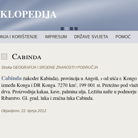
IKLOPEDIJA
NJA I KORIŠTENJE
IMPRESUM
DRŽAVE SVIJETA
POMOĆ
Cabinda
Struka
GEOGRAFIJA I SRODNE ZNANOSTI I PODRUČJA
Cabinda
(također Kabinda), provincija u Angoli,
s
od ušća r. Kongo 
između Konga i DR Konga. 7270 km
, 199 001 st. Pretežno pod vla
2
drva. Proizvodnja kakaa, kave, palmina ulja. Ležišta nafte u podmorju (2
Ribarstvo. Gl. grad, luka i zračna luka Cabinda.
Objavljeno:
22. lipnja 2012.