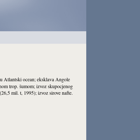
u Atlantski ocean; eksklava Angole
žnom trop. šumom; izvoz skupocjenog
6,5 mil. t, 1995); izvoz sirove nafte.