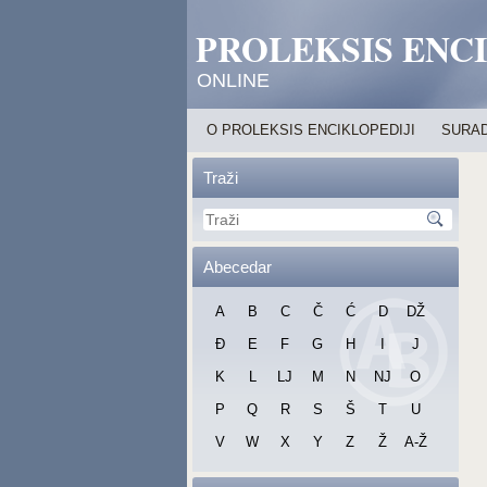
PROLEKSIS ENC
ONLINE
O PROLEKSIS ENCIKLOPEDIJI
SURAD
Traži
Abecedar
A
B
C
Č
Ć
D
DŽ
Đ
E
F
G
H
I
J
K
L
LJ
M
N
NJ
O
P
Q
R
S
Š
T
U
V
W
X
Y
Z
Ž
A-Ž