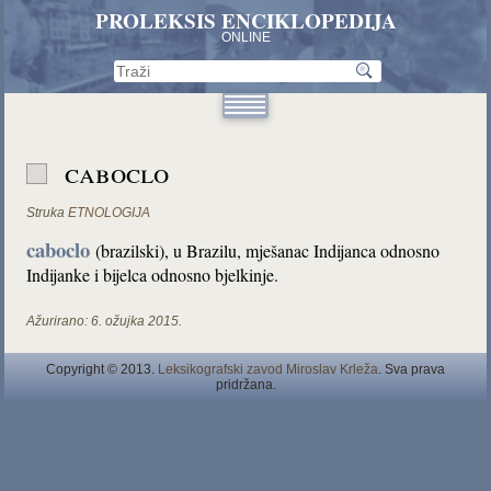
PROLEKSIS ENCIKLOPEDIJA
ONLINE
caboclo
Struka
ETNOLOGIJA
caboclo
(brazilski), u Brazilu, mješanac Indijanca odnosno
Indijanke i bijelca odnosno bjelkinje.
Ažurirano:
6. ožujka 2015.
Copyright © 2013.
Leksikografski zavod Miroslav Krleža
. Sva prava
pridržana.