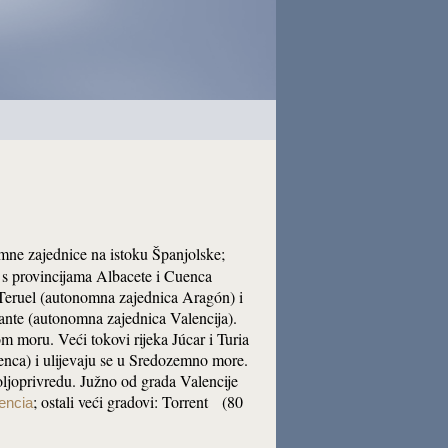
omne zajednice na istoku Španjolske;
 s provincijama Albacete i Cuenca
 Teruel (autonomna zajednica Aragón) i
ante (autonomna zajednica Valencija).
m moru. Veći tokovi rijeka Júcar i Turia
enca) i ulijevaju se u Sredozemno more.
oljoprivredu. Južno od grada Valencije
; ostali veći gradovi: Torrent (80
encia