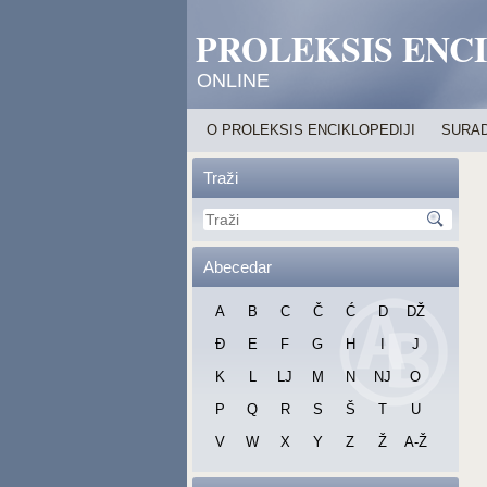
PROLEKSIS ENC
ONLINE
O PROLEKSIS ENCIKLOPEDIJI
SURAD
Traži
Abecedar
A
B
C
Č
Ć
D
DŽ
Đ
E
F
G
H
I
J
K
L
LJ
M
N
NJ
O
P
Q
R
S
Š
T
U
V
W
X
Y
Z
Ž
A-Ž