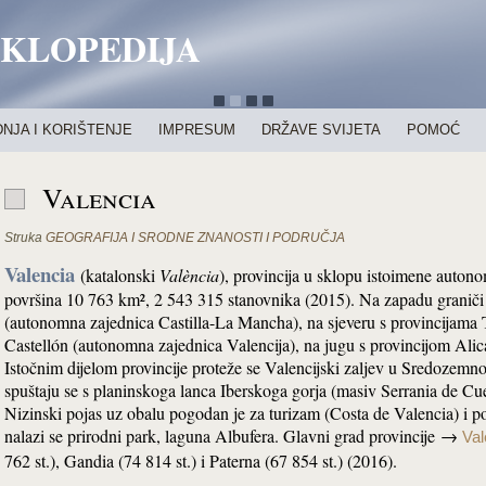
IKLOPEDIJA
NJA I KORIŠTENJE
IMPRESUM
DRŽAVE SVIJETA
POMOĆ
Valencia
Struka
GEOGRAFIJA I SRODNE ZNANOSTI I PODRUČJA
Valencia
(katalonski
València
), provincija u sklopu istoimene auton
površina 10 763 km², 2 543 315 stanovnika (2015). Na zapadu graniči
(autonomna zajednica Castilla-La Mancha), na sjeveru s provincijama
Castellón (autonomna zajednica Valencija), na jugu s provincijom Alic
Istočnim dijelom provincije proteže se Valencijski zaljev u Sredozemno
spuštaju se s planinskoga lanca Iberskoga gorja (masiv Serrania de Cu
Nizinski pojas uz obalu pogodan je za turizam (Costa de Valencia) i p
nalazi se prirodni park, laguna Albufera. Glavni grad provincije →
Val
762 st.), Gandia (74 814 st.) i Paterna (67 854 st.) (2016).