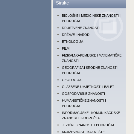
Struke
BIOLOŠKE I MEDICINSKE ZNANOSTI I
PODRUČJA
DRUŠTVENE ZNANOSTI
DRŽAVE I NARODI
ETNOLOGIJA
FILM
FIZIKALNO-KEMIJSKE I MATEMATIČKE
ZNANOSTI
GEOGRAFIJA I SRODNE ZNANOSTI I
PODRUČJA
GEOLOGIJA
GLAZBENE UMJETNOSTI I BALET
GOSPODARSKE ZNANOSTI
HUMANISTIČKE ZNANOSTI I
PODRUČJA
INFORMACIJSKE I KOMUNIKACIJSKE
ZNANOSTI I PODRUČJA
JEZIČNE ZNANOSTI I PODRUČJA
KNJIŽEVNOST I KAZALIŠTE