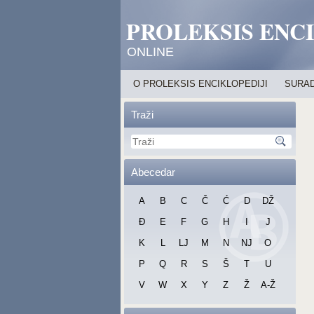
PROLEKSIS ENC
ONLINE
O PROLEKSIS ENCIKLOPEDIJI
SURAD
Traži
Abecedar
A
B
C
Č
Ć
D
DŽ
Đ
E
F
G
H
I
J
K
L
LJ
M
N
NJ
O
P
Q
R
S
Š
T
U
V
W
X
Y
Z
Ž
A-Ž