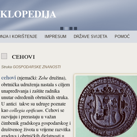
IKLOPEDIJA
NJA I KORIŠTENJE
IMPRESUM
DRŽAVE SVIJETA
POMOĆ
cehovi
Struka
GOSPODARSKE ZNANOSTI
cehovi
(njemački:
Zehe
družina),
obrtnička udruženja nastala s ciljem
unapređivanja i zaštite radnika
unutar određenih obrtničkih struka.
U antici
takve su udruge poznate
kao
collegia opificum
. Cehovi se
razvijaju i prerastaju u važan
čimbenik gradskoga gospodarskog i
društvenog života u vrijeme razvitka
gradova i obrtničkih djelatnosti u