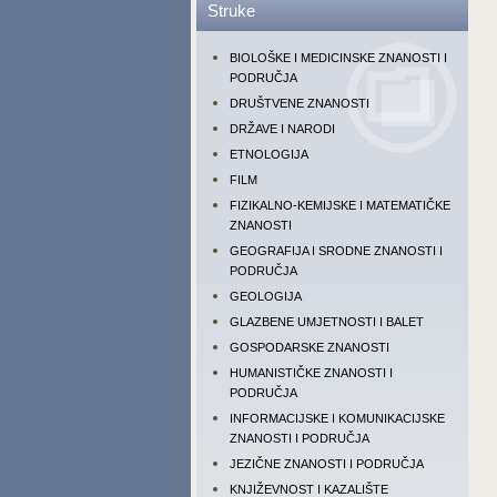
Struke
BIOLOŠKE I MEDICINSKE ZNANOSTI I
PODRUČJA
DRUŠTVENE ZNANOSTI
DRŽAVE I NARODI
ETNOLOGIJA
FILM
FIZIKALNO-KEMIJSKE I MATEMATIČKE
ZNANOSTI
GEOGRAFIJA I SRODNE ZNANOSTI I
PODRUČJA
GEOLOGIJA
GLAZBENE UMJETNOSTI I BALET
GOSPODARSKE ZNANOSTI
HUMANISTIČKE ZNANOSTI I
PODRUČJA
INFORMACIJSKE I KOMUNIKACIJSKE
ZNANOSTI I PODRUČJA
JEZIČNE ZNANOSTI I PODRUČJA
KNJIŽEVNOST I KAZALIŠTE