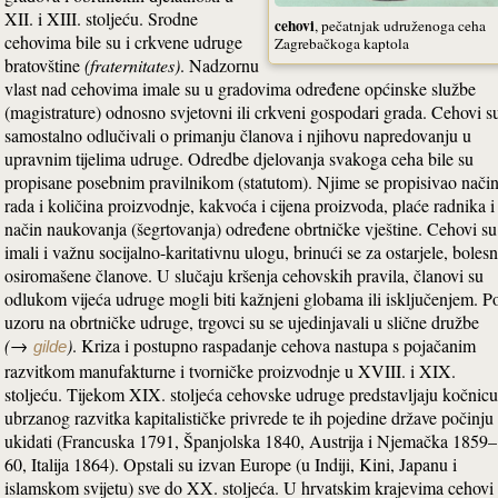
XII. i XIII. stoljeću. Srodne
cehovi
, pečatnjak udruženoga ceha
cehovima bile su i crkvene udruge
Zagrebačkoga kaptola
bratovštine
(fraternitates)
. Nadzornu
vlast nad cehovima imale su u gradovima određene općinske službe
(magistrature) odnosno svjetovni ili crkveni gospodari grada. Cehovi s
samostalno odlučivali o primanju članova i njihovu napredovanju u
upravnim tijelima udruge. Odredbe djelovanja svakoga ceha bile su
propisane posebnim pravilnikom (statutom). Njime se propisivao nači
rada i količina proizvodnje, kakvoća i cijena proizvoda, plaće radnika i
način naukovanja (šegrtovanja) određene obrtničke vještine. Cehovi su
imali i važnu socijalno-karitativnu ulogu, brinući se za ostarjele, bolesn
osiromašene članove. U slučaju kršenja cehovskih pravila, članovi su
odlukom vijeća udruge mogli biti kažnjeni globama ili isključenjem. P
uzoru na obrtničke udruge, trgovci su se ujedinjavali u slične družbe
(→
)
. Kriza i postupno raspadanje cehova nastupa s pojačanim
gilde
razvitkom manufakturne i tvorničke proizvodnje u XVIII. i XIX.
stoljeću. Tijekom XIX. stoljeća cehovske udruge predstavljaju kočnicu
ubrzanog razvitka kapitalističke privrede te ih pojedine države počinju
ukidati (Francuska 1791, Španjolska 1840, Austrija i Njemačka 1859–
60, Italija 1864). Opstali su izvan Europe (u Indiji, Kini, Japanu i
islamskom svijetu) sve do XX. stoljeća. U hrvatskim krajevima cehovi