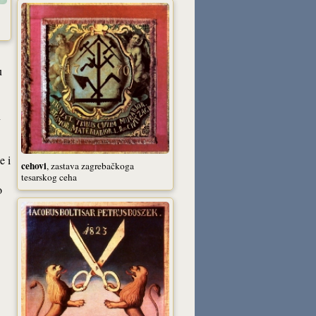
u
n
e i
cehovi
, zastava zagrebačkoga
tesarskog ceha
o