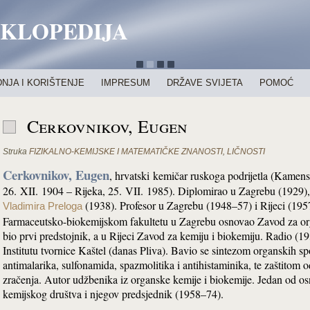
IKLOPEDIJA
NJA I KORIŠTENJE
IMPRESUM
DRŽAVE SVIJETA
POMOĆ
Cerkovnikov, Eugen
Struka
FIZIKALNO-KEMIJSKE I MATEMATIČKE ZNANOSTI
,
LIČNOSTI
Cerkovnikov, Eugen
, hrvatski
kemičar ruskoga podrijetla (Kamens
26. XII. 1904 – Rijeka, 25. VII. 1985). Diplomirao u Zagrebu (1929)
(1938). Profesor u Zagrebu (1948–57) i Rijeci (19
Vladimira Preloga
Farmaceutsko-biokemijskom fakultetu u Zagrebu osnovao Zavod za or
bio prvi predstojnik, a u Rijeci Zavod za kemiju i biokemiju. Radio (1
Institutu tvornice Kaštel (danas Pliva). Bavio se sintezom organskih sp
antimalarika, sulfonamida, spazmolitika i antihistaminika, te zaštitom 
zračenja. Autor udžbenika iz organske kemije i biokemije. Jedan od o
kemijskog društva i njegov predsjednik (1958–74).