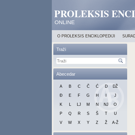
PROLEKSIS ENC
ONLINE
O PROLEKSIS ENCIKLOPEDIJI
SURAD
Traži
Abecedar
A
B
C
Č
Ć
D
DŽ
Đ
E
F
G
H
I
J
K
L
LJ
M
N
NJ
O
P
Q
R
S
Š
T
U
V
W
X
Y
Z
Ž
A-Ž