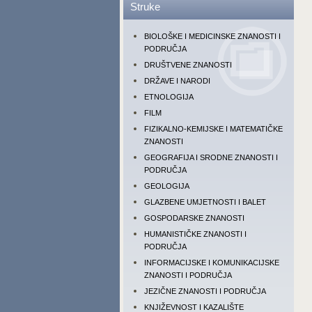
Struke
BIOLOŠKE I MEDICINSKE ZNANOSTI I
PODRUČJA
DRUŠTVENE ZNANOSTI
DRŽAVE I NARODI
ETNOLOGIJA
FILM
FIZIKALNO-KEMIJSKE I MATEMATIČKE
ZNANOSTI
GEOGRAFIJA I SRODNE ZNANOSTI I
PODRUČJA
GEOLOGIJA
GLAZBENE UMJETNOSTI I BALET
GOSPODARSKE ZNANOSTI
HUMANISTIČKE ZNANOSTI I
PODRUČJA
INFORMACIJSKE I KOMUNIKACIJSKE
ZNANOSTI I PODRUČJA
JEZIČNE ZNANOSTI I PODRUČJA
KNJIŽEVNOST I KAZALIŠTE