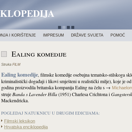
IKLOPEDIJA
NJA I KORIŠTENJE
IMPRESUM
DRŽAVE SVIJETA
POMOĆ
Ealing komedije
Struka
FILM
Ealing komedije
, filmske komedije osebujna tematsko-stilskoga sklo
kriminalistički događaji i likovi smješteni u realistički milje), koje je 
godina proizvodila britanska kompanija Ealing na čelu s →
Michaelo
struje
Banda s Lavender Hilla
(1951) Charlesa Crichtona i
Gangstersk
Mackendricka.
POGLEDAJ NATUKNICU U DRUGIM EDICIJAMA:
Filmski leksikon
Hrvatska enciklopedija