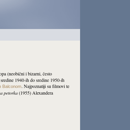
pa (neobični i bizarni, često
od sredine 1940-ih do sredine 1950-ih
. Najpoznatiji su filmovi te
m Balconom
a petorka
(1955) Alexandera