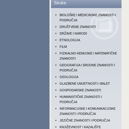
Struke
BIOLOŠKE I MEDICINSKE ZNANOSTI I
PODRUČJA
DRUŠTVENE ZNANOSTI
DRŽAVE I NARODI
ETNOLOGIJA
FILM
FIZIKALNO-KEMIJSKE I MATEMATIČKE
ZNANOSTI
GEOGRAFIJA I SRODNE ZNANOSTI I
PODRUČJA
GEOLOGIJA
GLAZBENE UMJETNOSTI I BALET
GOSPODARSKE ZNANOSTI
HUMANISTIČKE ZNANOSTI I
PODRUČJA
INFORMACIJSKE I KOMUNIKACIJSKE
ZNANOSTI I PODRUČJA
JEZIČNE ZNANOSTI I PODRUČJA
KNJIŽEVNOST I KAZALIŠTE