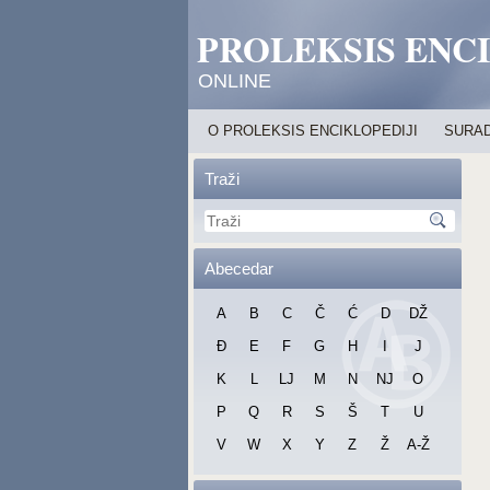
PROLEKSIS ENC
ONLINE
O PROLEKSIS ENCIKLOPEDIJI
SURAD
Traži
Abecedar
A
B
C
Č
Ć
D
DŽ
Đ
E
F
G
H
I
J
K
L
LJ
M
N
NJ
O
P
Q
R
S
Š
T
U
V
W
X
Y
Z
Ž
A-Ž