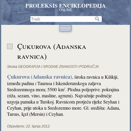
PROLEKSIS ENCIKLOPEDIJA
ONLINE
Çukurova (Adanska
ravnica)
Struka
GEOGRAFIJA I SRODNE ZNANOSTI I PODRUČJA
Çukurova
(Adanska ravnica)
, široka ravnica u Kilikiji,
između padina
i
Taurusa i Iskenderunskoga zaljeva
Sredozemnoga mora; 5500 km
. Plodna poljoprivr. pokrajina
2
(riža, sezam, vino, masline, agrumi). Najvažnije područje
uzgoja pamuka u Turskoj. Ravnicom protječu rijeke Seyhan i
Ceyhan, prije utoka u Sredozemno more. Gl. središta: Adana,
Tarsus, Içel (Mersin) i Ceyhan.
Objavljeno:
22. lipnja 2012.