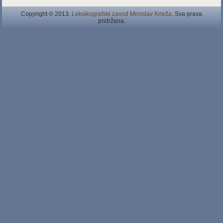
Copyright © 2013.
Leksikografski zavod Miroslav Krleža
. Sva prava
pridržana.