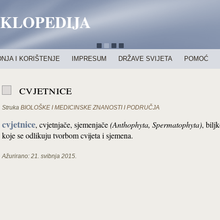
IKLOPEDIJA
NJA I KORIŠTENJE
IMPRESUM
DRŽAVE SVIJETA
POMOĆ
cvjetnice
Struka
BIOLOŠKE I MEDICINSKE ZNANOSTI I PODRUČJA
cvjetnice
, cvjetnjače, sjemenjače
(Anthophyta
,
Spermatophyta)
, bilj
koje se odlikuju tvorbom cvijeta i sjemena.
Ažurirano:
21. svibnja 2015.