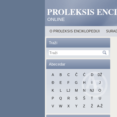
PROLEKSIS ENC
ONLINE
O PROLEKSIS ENCIKLOPEDIJI
SURAD
Traži
Abecedar
A
B
C
Č
Ć
D
DŽ
Đ
E
F
G
H
I
J
K
L
LJ
M
N
NJ
O
P
Q
R
S
Š
T
U
V
W
X
Y
Z
Ž
A-Ž