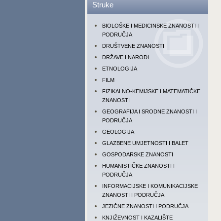
Struke
BIOLOŠKE I MEDICINSKE ZNANOSTI I
PODRUČJA
DRUŠTVENE ZNANOSTI
DRŽAVE I NARODI
ETNOLOGIJA
FILM
FIZIKALNO-KEMIJSKE I MATEMATIČKE
ZNANOSTI
GEOGRAFIJA I SRODNE ZNANOSTI I
PODRUČJA
GEOLOGIJA
GLAZBENE UMJETNOSTI I BALET
GOSPODARSKE ZNANOSTI
HUMANISTIČKE ZNANOSTI I
PODRUČJA
INFORMACIJSKE I KOMUNIKACIJSKE
ZNANOSTI I PODRUČJA
JEZIČNE ZNANOSTI I PODRUČJA
KNJIŽEVNOST I KAZALIŠTE