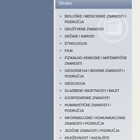
Struke
BIOLOŠKE I MEDICINSKE ZNANOSTI I
PODRUČJA
DRUŠTVENE ZNANOSTI
DRŽAVE I NARODI
ETNOLOGIJA
FILM
FIZIKALNO-KEMIJSKE I MATEMATIČKE
ZNANOSTI
GEOGRAFIJA I SRODNE ZNANOSTI I
PODRUČJA
GEOLOGIJA
GLAZBENE UMJETNOSTI I BALET
GOSPODARSKE ZNANOSTI
HUMANISTIČKE ZNANOSTI I
PODRUČJA
INFORMACIJSKE I KOMUNIKACIJSKE
ZNANOSTI I PODRUČJA
JEZIČNE ZNANOSTI I PODRUČJA
KNJIŽEVNOST I KAZALIŠTE