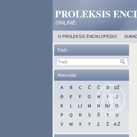
PROLEKSIS ENC
ONLINE
O PROLEKSIS ENCIKLOPEDIJI
SURAD
Traži
Abecedar
A
B
C
Č
Ć
D
DŽ
Đ
E
F
G
H
I
J
K
L
LJ
M
N
NJ
O
P
Q
R
S
Š
T
U
V
W
X
Y
Z
Ž
A-Ž