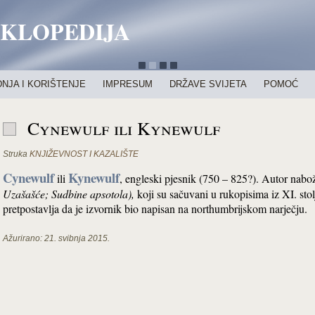
IKLOPEDIJA
NJA I KORIŠTENJE
IMPRESUM
DRŽAVE SVIJETA
POMOĆ
Cynewulf ili Kynewulf
Struka
KNJIŽEVNOST I KAZALIŠTE
Cynewulf
Kynewulf
ili
, engleski pjesnik (750 – 825?). Autor nab
Uzašašće; Sudbine apsotola),
koji su sačuvani u rukopisima iz XI. st
pretpostavlja da je izvornik bio napisan na northumbrijskom narječju.
Ažurirano:
21. svibnja 2015.