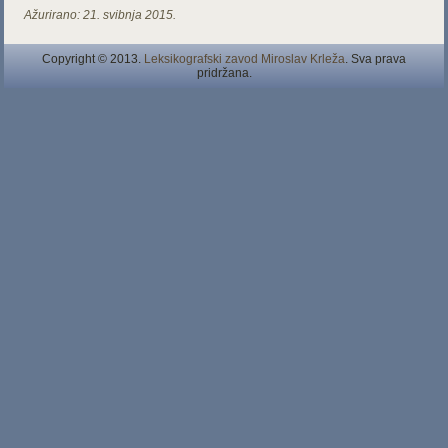
Ažurirano:
21. svibnja 2015.
Copyright © 2013.
Leksikografski zavod Miroslav Krleža
. Sva prava
pridržana.