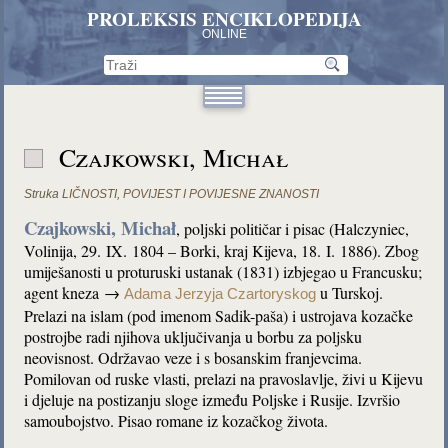
PROLEKSIS ENCIKLOPEDIJA
ONLINE
Czajkowski, Michał
Struka
LIČNOSTI
,
POVIJEST I POVIJESNE ZNANOSTI
Czajkowski, Michał
, poljski političar i pisac (Halczyniec,
Volinija, 29. IX. 1804 – Borki, kraj Kijeva, 18. I. 1886). Zbog
umiješanosti u proturuski ustanak (1831) izbjegao u Francusku;
agent kneza →
u Turskoj.
Adama Jerzyja Czartoryskog
Prelazi na islam (pod imenom Sadik-paša) i ustrojava kozačke
postrojbe radi njihova uključivanja u borbu za poljsku
neovisnost. Održavao veze i s bosanskim franjevcima.
Pomilovan od ruske vlasti, prelazi na pravoslavlje, živi u Kijevu
i djeluje na postizanju sloge između Poljske i Rusije. Izvršio
samoubojstvo. Pisao romane iz kozačkog života.