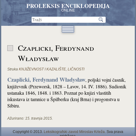
PROLEKSIS ENCIKLOPEDIJA
ONLINE
Czaplicki, Ferdynand
Władysław
Struka
KNJIŽEVNOST I KAZALIŠTE
,
LIČNOSTI
Czaplicki, Ferdynand Władysław
, poljski vojni časnik,
književnik (Przeworsk, 1828 – Lavov, 14. IV. 1886). Sudionik
ustanaka 1846, 1848. i 1863. Poznat po knjizi vlastitih
iskustava iz tamnice u Špilberku (kraj Brna) i progonstva u
Sibiru.
Ažurirano:
15. travnja 2015.
Copyright © 2013.
Leksikografski zavod Miroslav Krleža
. Sva prava