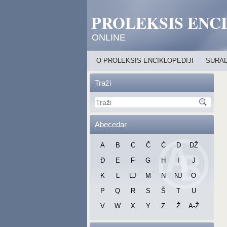
PROLEKSIS ENC
ONLINE
O PROLEKSIS ENCIKLOPEDIJI
SURAD
Traži
Abecedar
A
B
C
Č
Ć
D
DŽ
Đ
E
F
G
H
I
J
K
L
LJ
M
N
NJ
O
P
Q
R
S
Š
T
U
V
W
X
Y
Z
Ž
A-Ž