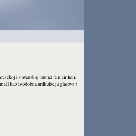
vačkoj i slovenskoj latinici te u ćirilici).
umači kao istodobna artikulaciju glasova
t