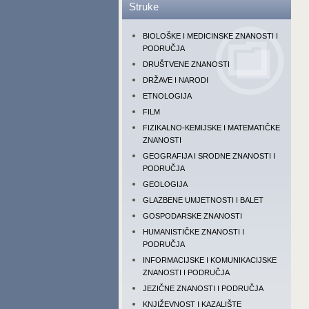
Struke
BIOLOŠKE I MEDICINSKE ZNANOSTI I
PODRUČJA
DRUŠTVENE ZNANOSTI
DRŽAVE I NARODI
ETNOLOGIJA
FILM
FIZIKALNO-KEMIJSKE I MATEMATIČKE
ZNANOSTI
GEOGRAFIJA I SRODNE ZNANOSTI I
PODRUČJA
GEOLOGIJA
GLAZBENE UMJETNOSTI I BALET
GOSPODARSKE ZNANOSTI
HUMANISTIČKE ZNANOSTI I
PODRUČJA
INFORMACIJSKE I KOMUNIKACIJSKE
ZNANOSTI I PODRUČJA
JEZIČNE ZNANOSTI I PODRUČJA
KNJIŽEVNOST I KAZALIŠTE