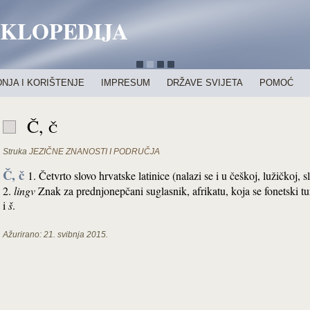
IKLOPEDIJA
NJA I KORIŠTENJE
IMPRESUM
DRŽAVE SVIJETA
POMOĆ
Č, č
Struka
JEZIČNE ZNANOSTI I PODRUČJA
Č, č
1. Četvrto slovo hrvatske latinice (nalazi se i u češkoj, lužičkoj, slo
2.
lingv
Znak za prednjonepčani suglasnik, afrikatu, koja se fonetski t
i
š
.
Ažurirano:
21. svibnja 2015.