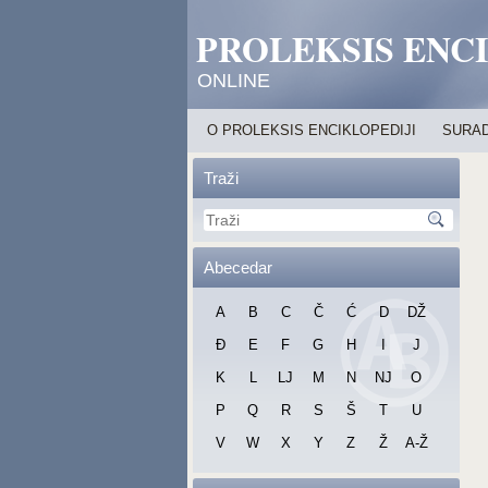
PROLEKSIS ENC
ONLINE
O PROLEKSIS ENCIKLOPEDIJI
SURAD
Traži
Abecedar
A
B
C
Č
Ć
D
DŽ
Đ
E
F
G
H
I
J
K
L
LJ
M
N
NJ
O
P
Q
R
S
Š
T
U
V
W
X
Y
Z
Ž
A-Ž