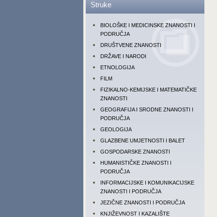
Struke
BIOLOŠKE I MEDICINSKE ZNANOSTI I
PODRUČJA
DRUŠTVENE ZNANOSTI
DRŽAVE I NARODI
ETNOLOGIJA
FILM
FIZIKALNO-KEMIJSKE I MATEMATIČKE
ZNANOSTI
GEOGRAFIJA I SRODNE ZNANOSTI I
PODRUČJA
GEOLOGIJA
GLAZBENE UMJETNOSTI I BALET
GOSPODARSKE ZNANOSTI
HUMANISTIČKE ZNANOSTI I
PODRUČJA
INFORMACIJSKE I KOMUNIKACIJSKE
ZNANOSTI I PODRUČJA
JEZIČNE ZNANOSTI I PODRUČJA
KNJIŽEVNOST I KAZALIŠTE