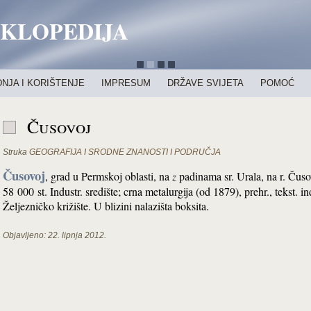
IKLOPEDIJA
NJA I KORIŠTENJE
IMPRESUM
DRŽAVE SVIJETA
POMOĆ
Čusovoj
Struka
GEOGRAFIJA I SRODNE ZNANOSTI I PODRUČJA
Čusovoj
, grad u Permskoj oblasti, na
z
padinama sr. Urala, na r. Čus
58 000 st. Industr. središte; crna metalurgija (od 1879), prehr., tekst. 
Željezničko križište. U blizini nalazišta boksita.
Objavljeno:
22. lipnja 2012.