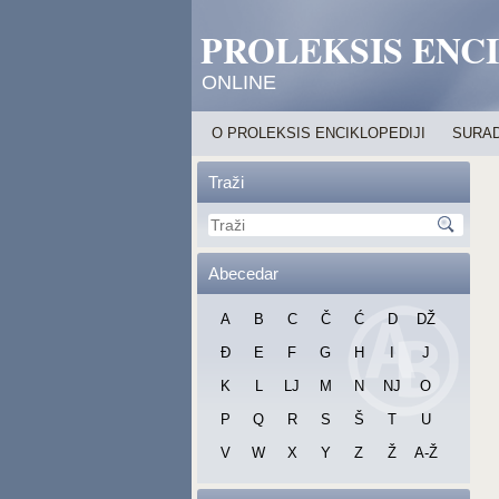
PROLEKSIS ENC
ONLINE
O PROLEKSIS ENCIKLOPEDIJI
SURAD
Traži
Abecedar
A
B
C
Č
Ć
D
DŽ
Đ
E
F
G
H
I
J
K
L
LJ
M
N
NJ
O
P
Q
R
S
Š
T
U
V
W
X
Y
Z
Ž
A-Ž