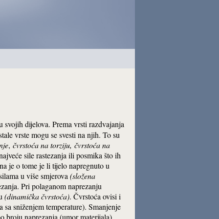
u svojih dijelova. Prema vrsti razdvajanja
ostale vrste mogu se svesti na njih. To su
nje
,
čvrstoća
na torziju
,
čvrstoća
na
ajveće sile rastezanja ili posmika što ih
na je o tome je li tijelo napregnuto u
 silama u više smjerova
(složena
ezanja. Pri polaganom naprezanju
ju
(dinamička čvrstoća)
. Čvrstoća ovisi i
ka sa sniženjem temperature). Smanjenje
po broju naprezanja (umor materijala).