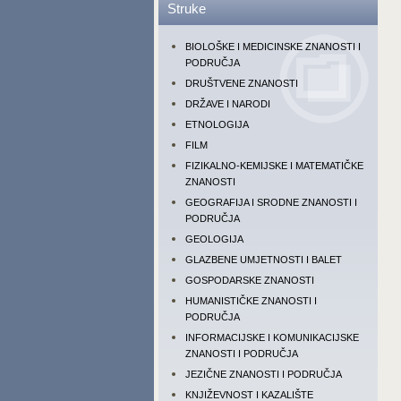
Struke
BIOLOŠKE I MEDICINSKE ZNANOSTI I
PODRUČJA
DRUŠTVENE ZNANOSTI
DRŽAVE I NARODI
ETNOLOGIJA
FILM
FIZIKALNO-KEMIJSKE I MATEMATIČKE
ZNANOSTI
GEOGRAFIJA I SRODNE ZNANOSTI I
PODRUČJA
GEOLOGIJA
GLAZBENE UMJETNOSTI I BALET
GOSPODARSKE ZNANOSTI
HUMANISTIČKE ZNANOSTI I
PODRUČJA
INFORMACIJSKE I KOMUNIKACIJSKE
ZNANOSTI I PODRUČJA
JEZIČNE ZNANOSTI I PODRUČJA
KNJIŽEVNOST I KAZALIŠTE