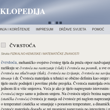
IKLOPEDIJA
NJA I KORIŠTENJE
IMPRESUM
DRŽAVE SVIJETA
POMOĆ
čvrstoća
Struka
FIZIKALNO-KEMIJSKE I MATEMATIČKE ZNANOSTI
čvrstoća
, mehaničko svojstvo čvrstog tijela da pruža otpor razdvajanj
razlikuju se
čvrstoća na rastezanje (vlak)
i
čvrstoća na posmik
, a sve 
čvrstoća na stlačivanje (tlak)
,
čvrstoća
na izvijanje
,
čvrstoća
na savija
titranje
i dr. Čvrstoća materijala u tehnici se obično definira kao omjer n
tijelo može podnijeti i površine plohe presjeka. Čvrstoća materijala ovis
jednom ili u više smjerova. Veća je ako je tijelo napregnuto istovrsnim
čvrstoć
a)
nego samo u jednom smjeru. Na čvrstoću utječe brzina napr
(statička
čvrstoć
a)
čvrstoća je manja od čvrstoće pri naglom naprezan
o temperaturi (statička se smanjuje s porastom temperature, a dinamič
čvrstoće materijala događa se pri promjeni naprezanja po intenzitetu i 