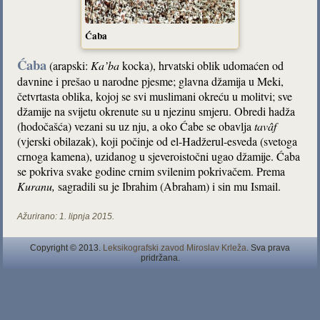
Ćaba
Ćaba
(arapski:
Ka’ba
kocka), hrvatski oblik udomaćen od
davnine i prešao u narodne pjesme; glavna džamija u Meki,
četvrtasta oblika, kojoj se svi muslimani okreću u molitvi; sve
džamije na svijetu okrenute su u njezinu smjeru. Obredi hadža
(hodočašća) vezani su uz nju, a oko Ćabe se obavlja
tavâf
(vjerski obilazak), koji počinje od el-Hadžerul-esveda (svetoga
crnoga kamena), uzidanog u sjeveroistočni ugao džamije. Ćaba
se pokriva svake godine crnim svilenim pokrivačem. Prema
Kuranu
,
sagradili su je Ibrahim (Abraham) i sin mu Ismail.
Ažurirano:
1. lipnja 2015.
Copyright © 2013.
Leksikografski zavod Miroslav Krleža
. Sva prava
pridržana.