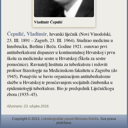
Vladimir Ćepulić
Ćepulić, Vladimir
, hrvatski liječnik (Novi Vinodolski,
23. III. 1891 – Zagreb, 23. III. 1964). Studirao medicinu u
Innsbrucku, Berlinu i Beču. Godine 1921. osnovao prvi
antituberkulozni dispanzer u kontinentalnoj Hrvatskoj i prvu
školu za medicinske sestre u Hrvatskoj (Škola za sestre
pomoćnice). Ravnatelj Instituta za tuberkulozu i redoviti
profesor ftizeologije na Medicinskom fakultetu u Zagrebu (do
1945). Ponajviše se bavio organizacijom antituberkulozne
službe u Hrvatskoj te proučavanjem socijalnih čimbenika u
epidemiologiji tuberkuloze. Bio je predsjednik Liječničkoga
zbora (1935–45).
Ažurirano:
23. ožujka 2016.
Copyright © 2013.
Leksikografski zavod Miroslav Krleža
. Sva prava
pridržana.