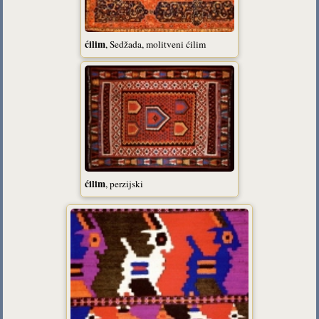
ćilim
, Sedžada, molitveni ćilim
ćilim
, perzijski