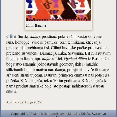
ćilim
, Baranja
ćilim
(turski:
kilim
)
, prostirač, pokrivač ili zastor od vune,
lana, konoplje, svile ili pamuka, tkan tehnikama klječanja,
pretkivanja, prebiranja i sl. Ćilimi hrvatske pučke proizvodnje
pretežno su vuneni (Dalmacija, Lika, Slavonija, BiH), s rutavim
ili glatkim licem, npr.
biljac
u Lici,
klječani ćilimi
iz Bosne. Uz
bogatstvo (starijih) jednostavnih geometrijskih i (mlađih)
stiliziranih biljnih motiva nar. tkanja, primjetni su više ili manje
arhaični strani utjecaji. Datirani primjerci ćilima u nas potječu s
početka XIX. stoljeća; tek u 70-im godinama XIX. stoljeća k
nama prodiru sintetske boje, što postaje indikatorom starosti
ćilima.
Ažurirano:
2. lipnja 2015.
Copyright © 2013.
Leksikografski zavod Miroslav Krleža
. Sva prava