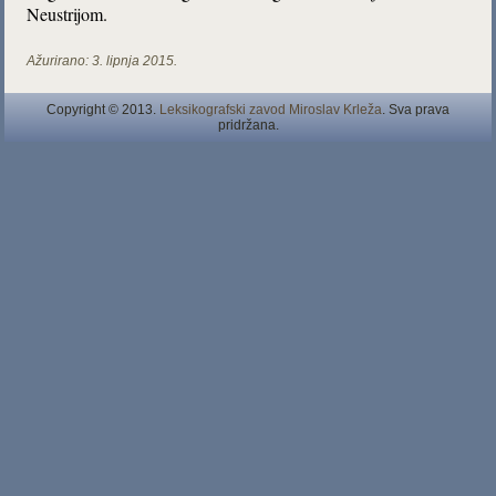
Neustrijom.
Ažurirano:
3. lipnja 2015.
Copyright © 2013.
Leksikografski zavod Miroslav Krleža
. Sva prava
pridržana.