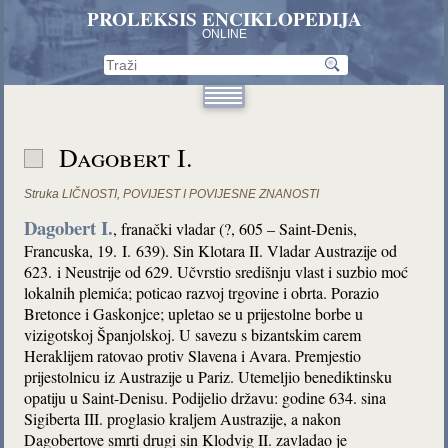
PROLEKSIS ENCIKLOPEDIJA
ONLINE
Dagobert I.
Struka
LIČNOSTI
,
POVIJEST I POVIJESNE ZNANOSTI
Dagobert I.
, franački vladar (?, 605 – Saint-Denis,
Francuska, 19. I. 639). Sin Klotara II. Vladar Austrazije od
623. i Neustrije od 629. Učvrstio središnju vlast i suzbio moć
lokalnih plemića; poticao razvoj trgovine i obrta. Porazio
Bretonce i Gaskonjce; upletao se u prijestolne borbe u
vizigotskoj Španjolskoj. U savezu s bizantskim carem
Heraklijem ratovao protiv Slavena i Avara. Premjestio
prijestolnicu iz Austrazije u Pariz. Utemeljio benediktinsku
opatiju u Saint-Denisu. Podijelio državu: godine 634. sina
Sigiberta III. proglasio kraljem Austrazije, a nakon
Dagobertove smrti drugi sin Klodvig II. zavladao je