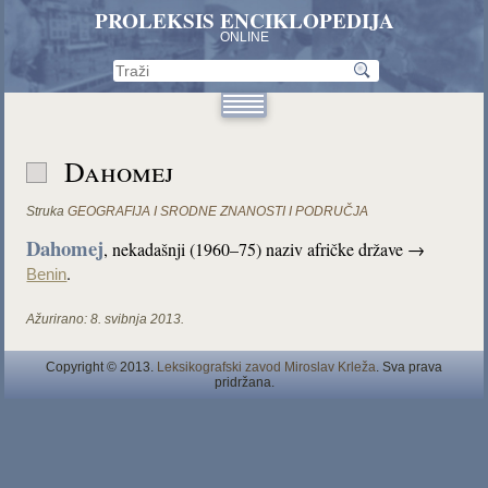
PROLEKSIS ENCIKLOPEDIJA
ONLINE
Dahomej
Struka
GEOGRAFIJA I SRODNE ZNANOSTI I PODRUČJA
Dahomej
, nekadašnji (1960–75) naziv afričke države →
.
Benin
Ažurirano:
8. svibnja 2013.
Copyright © 2013.
Leksikografski zavod Miroslav Krleža
. Sva prava
pridržana.