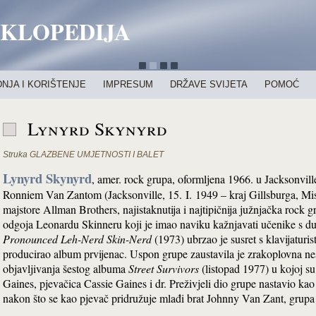
IKLOPEDIJA
NJA I KORIŠTENJE
IMPRESUM
DRŽAVE SVIJETA
POMOĆ
Lynyrd Skynyrd
Struka
GLAZBENE UMJETNOSTI I BALET
Lynyrd Skynyrd
, amer. rock grupa, oformljena 1966. u Jacksonvil
Ronniem Van Zantom (Jacksonville, 15. I. 1949 – kraj Gillsburga, Mis
majstore Allman Brothers, najistaknutija i najtipičnija južnjačka rock g
odgoja Leonardu Skinneru koji je imao naviku kažnjavati učenike s
Pronounced Leh-Nerd Skin-Nerd
(1973) ubrzao je susret s klavijatu
producirao album prvijenac. Uspon grupe zaustavila je zrakoplovna ne
objavljivanja šestog albuma
Street Survivors
(listopad 1977) u kojoj su
Gaines, pjevačica Cassie Gaines i dr. Preživjeli dio grupe nastavio ka
nakon što se kao pjevač pridružuje mlađi brat Johnny Van Zant, grupa