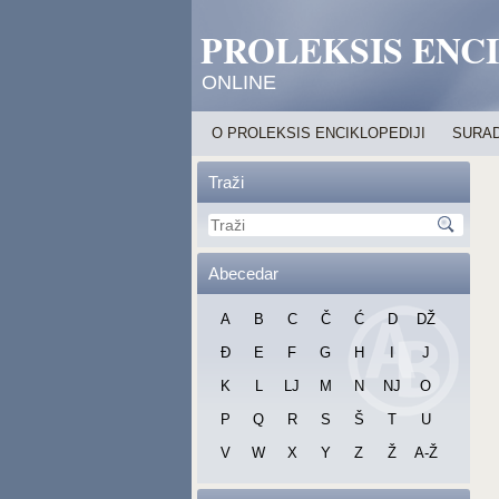
PROLEKSIS ENC
ONLINE
O PROLEKSIS ENCIKLOPEDIJI
SURAD
Traži
Abecedar
A
B
C
Č
Ć
D
DŽ
Đ
E
F
G
H
I
J
K
L
LJ
M
N
NJ
O
P
Q
R
S
Š
T
U
V
W
X
Y
Z
Ž
A-Ž