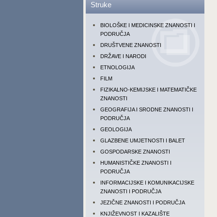
Struke
BIOLOŠKE I MEDICINSKE ZNANOSTI I
PODRUČJA
DRUŠTVENE ZNANOSTI
DRŽAVE I NARODI
ETNOLOGIJA
FILM
FIZIKALNO-KEMIJSKE I MATEMATIČKE
ZNANOSTI
GEOGRAFIJA I SRODNE ZNANOSTI I
PODRUČJA
GEOLOGIJA
GLAZBENE UMJETNOSTI I BALET
GOSPODARSKE ZNANOSTI
HUMANISTIČKE ZNANOSTI I
PODRUČJA
INFORMACIJSKE I KOMUNIKACIJSKE
ZNANOSTI I PODRUČJA
JEZIČNE ZNANOSTI I PODRUČJA
KNJIŽEVNOST I KAZALIŠTE