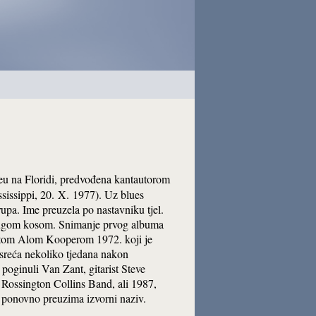
leu na Floridi, predvođena kantautorom
sissippi, 20. X. 1977). Uz blues
rupa. Ime preuzela po nastavniku tjel.
 dugom kosom. Snimanje prvog albuma
ristom Alom Kooperom 1972. koji je
sreća nekoliko tjedana nakon
 poginuli Van Zant, gitarist Steve
o Rossington
Collins
Band, ali 1987,
 ponovno preuzima izvorni naziv.