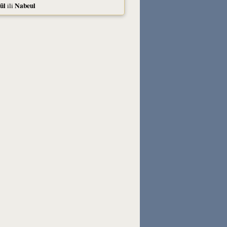
ūl
Nabeul
ili