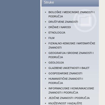
Struke
BIOLOŠKE I MEDICINSKE ZNANOSTI I
PODRUČJA
DRUŠTVENE ZNANOSTI
DRŽAVE I NARODI
ETNOLOGIJA
FILM
FIZIKALNO-KEMIJSKE I MATEMATIČKE
ZNANOSTI
GEOGRAFIJA I SRODNE ZNANOSTI I
PODRUČJA
GEOLOGIJA
GLAZBENE UMJETNOSTI I BALET
GOSPODARSKE ZNANOSTI
HUMANISTIČKE ZNANOSTI I
PODRUČJA
INFORMACIJSKE I KOMUNIKACIJSKE
ZNANOSTI I PODRUČJA
JEZIČNE ZNANOSTI I PODRUČJA
KNJIŽEVNOST I KAZALIŠTE