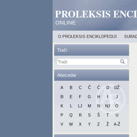
PROLEKSIS ENC
ONLINE
O PROLEKSIS ENCIKLOPEDIJI
SURAD
Traži
Abecedar
A
B
C
Č
Ć
D
DŽ
Đ
E
F
G
H
I
J
K
L
LJ
M
N
NJ
O
P
Q
R
S
Š
T
U
V
W
X
Y
Z
Ž
A-Ž