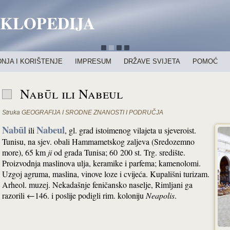
IKLOPEDIJA
NJA I KORIŠTENJE
IMPRESUM
DRŽAVE SVIJETA
POMOĆ
Nabūl ili Nabeul
Struka
GEOGRAFIJA I SRODNE ZNANOSTI I PODRUČJA
Nabūl
Nabeul
ili
, gl. grad istoimenog vilajeta u sjeveroist.
Tunisu, na sjev. obali Hammametskog zaljeva (Sredozemno
more), 65 km
ji
od grada Tunisa; 60 200 st. Trg. središte.
Proizvodnja maslinova ulja, keramike i parfema; kamenolomi.
Uzgoj agruma, maslina, vinove loze i cvijeća. Kupališni turizam.
Arheol. muzej. Nekadašnje feničansko naselje, Rimljani ga
razorili ←146. i poslije podigli rim. koloniju
Neapolis
.