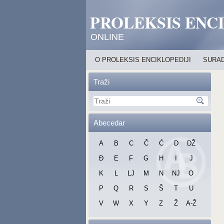
PROLEKSIS ENC
ONLINE
O PROLEKSIS ENCIKLOPEDIJI
SURAD
Traži
Abecedar
A
B
C
Č
Ć
D
DŽ
Đ
E
F
G
H
I
J
K
L
LJ
M
N
NJ
O
P
Q
R
S
Š
T
U
V
W
X
Y
Z
Ž
A-Ž