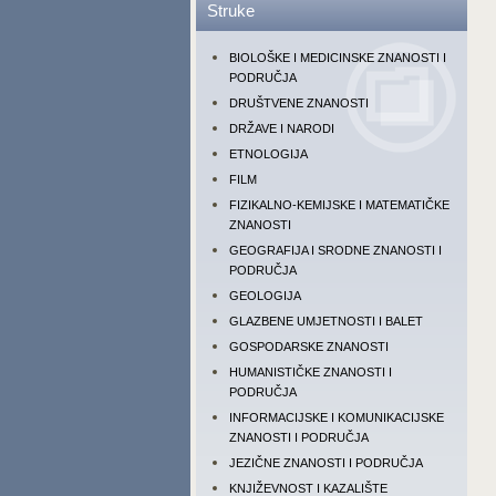
Struke
BIOLOŠKE I MEDICINSKE ZNANOSTI I
PODRUČJA
DRUŠTVENE ZNANOSTI
DRŽAVE I NARODI
ETNOLOGIJA
FILM
FIZIKALNO-KEMIJSKE I MATEMATIČKE
ZNANOSTI
GEOGRAFIJA I SRODNE ZNANOSTI I
PODRUČJA
GEOLOGIJA
GLAZBENE UMJETNOSTI I BALET
GOSPODARSKE ZNANOSTI
HUMANISTIČKE ZNANOSTI I
PODRUČJA
INFORMACIJSKE I KOMUNIKACIJSKE
ZNANOSTI I PODRUČJA
JEZIČNE ZNANOSTI I PODRUČJA
KNJIŽEVNOST I KAZALIŠTE