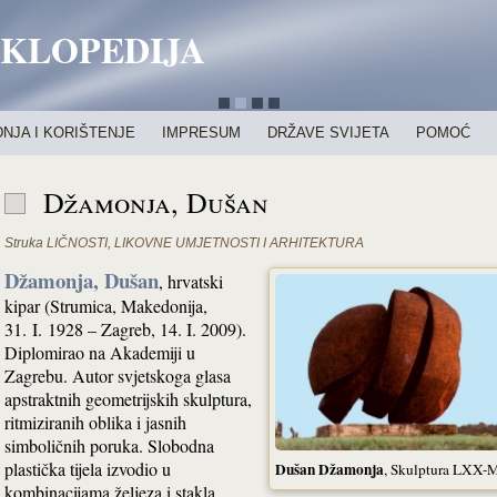
IKLOPEDIJA
NJA I KORIŠTENJE
IMPRESUM
DRŽAVE SVIJETA
POMOĆ
Džamonja, Dušan
Struka
LIČNOSTI
,
LIKOVNE UMJETNOSTI I ARHITEKTURA
Džamonja, Dušan
, hrvatski
kipar (Strumica, Makedonija,
31. I. 1928 – Zagreb, 14. I. 2009).
Diplomirao na Akademiji u
Zagrebu. Autor svjetskoga glasa
apstraktnih geometrijskih skulptura,
ritmiziranih oblika i jasnih
simboličnih poruka. Slobodna
plastička tijela izvodio u
Dušan Džamonja
, Skulptura LXX-
kombinacijama željeza i stakla,