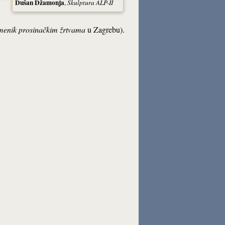
Dušan Džamonja
,
Skulptura ALP-II
enik prosinačkim žrtvama
u Zagrebu).