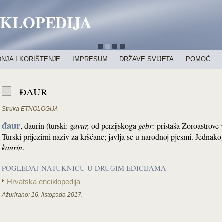
IKLOPEDIJA
NJA I KORIŠTENJE
IMPRESUM
DRŽAVE SVIJETA
POMOĆ
đaur
Struka
ETNOLOGIJA
đaur
, đaurin (turski:
gavur
,
od perzijskoga
gebr:
pristaša Zoroastrove 
Turski prijezirni naziv za kršćane; javlja se u narodnoj pjesmi. Jednako
kaurin
.
POGLEDAJ NATUKNICU U DRUGIM EDICIJAMA:
Hrvatska enciklopedija
Ažurirano:
16. listopada 2017.