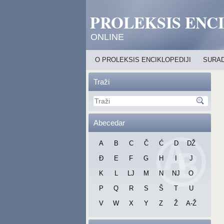
PROLEKSIS ENC
ONLINE
O PROLEKSIS ENCIKLOPEDIJI
SURAD
Traži
Abecedar
A
B
C
Č
Ć
D
DŽ
Đ
E
F
G
H
I
J
K
L
LJ
M
N
NJ
O
P
Q
R
S
Š
T
U
V
W
X
Y
Z
Ž
A-Ž