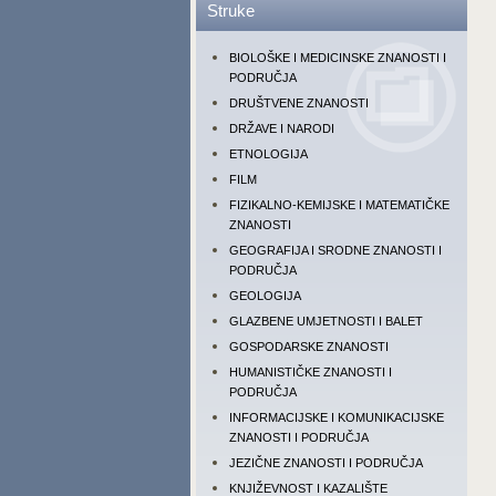
Struke
BIOLOŠKE I MEDICINSKE ZNANOSTI I
PODRUČJA
DRUŠTVENE ZNANOSTI
DRŽAVE I NARODI
ETNOLOGIJA
FILM
FIZIKALNO-KEMIJSKE I MATEMATIČKE
ZNANOSTI
GEOGRAFIJA I SRODNE ZNANOSTI I
PODRUČJA
GEOLOGIJA
GLAZBENE UMJETNOSTI I BALET
GOSPODARSKE ZNANOSTI
HUMANISTIČKE ZNANOSTI I
PODRUČJA
INFORMACIJSKE I KOMUNIKACIJSKE
ZNANOSTI I PODRUČJA
JEZIČNE ZNANOSTI I PODRUČJA
KNJIŽEVNOST I KAZALIŠTE