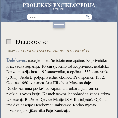
PROLEKSIS ENCIKLOPEDIJA
ONLINE
Đelekovec
Struka
GEOGRAFIJA I SRODNE ZNANOSTI I PODRUČJA
Đelekovec
, naselje i središte istoimene općine, Koprivničko-
križevačka županija, 10 km sjeverno od Koprivnice, nedaleko
Drave; naselje ima 1192 stanovnika, a općina 1533 stanovnika
(2011). Središte poljoprivredne okolice. Prvi spomen 1332.
Godine 1660. vlasnica Ana Elisabeta Muskon daje
Đelekovčanima povlastice zapisane u urbaru, jednom od
rijetkih u ovom kraju. Kasnobarokna jednobrodna župna crkva
Uznesenja Blažene Djevice Marije (XVIII. stoljeće). Općina
ima dva naselja: Đelekovec i Imbriovec. Rodno mjesto
hrvatskoga književnika Paje Kanižaja.