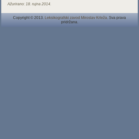
Ažurirano:
18. rujna 2014.
Copyright © 2013.
Leksikografski zavod Miroslav Krleža
. Sva prava
pridržana.