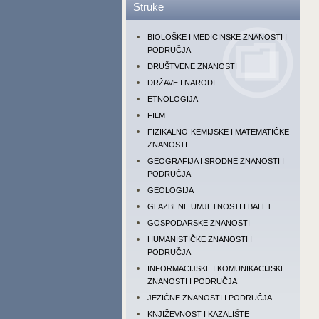
Struke
BIOLOŠKE I MEDICINSKE ZNANOSTI I
PODRUČJA
DRUŠTVENE ZNANOSTI
DRŽAVE I NARODI
ETNOLOGIJA
FILM
FIZIKALNO-KEMIJSKE I MATEMATIČKE
ZNANOSTI
GEOGRAFIJA I SRODNE ZNANOSTI I
PODRUČJA
GEOLOGIJA
GLAZBENE UMJETNOSTI I BALET
GOSPODARSKE ZNANOSTI
HUMANISTIČKE ZNANOSTI I
PODRUČJA
INFORMACIJSKE I KOMUNIKACIJSKE
ZNANOSTI I PODRUČJA
JEZIČNE ZNANOSTI I PODRUČJA
KNJIŽEVNOST I KAZALIŠTE