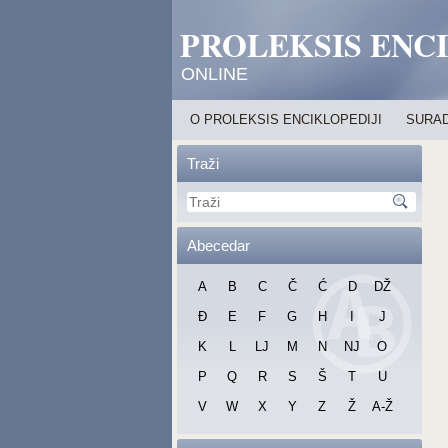
PROLEKSIS ENC
ONLINE
O PROLEKSIS ENCIKLOPEDIJI
SURAD
Traži
Abecedar
A
B
C
Č
Ć
D
DŽ
Đ
E
F
G
H
I
J
K
L
LJ
M
N
NJ
O
P
Q
R
S
Š
T
U
V
W
X
Y
Z
Ž
A-Ž