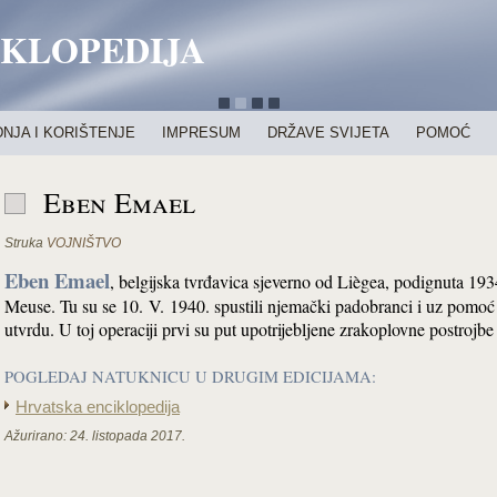
IKLOPEDIJA
NJA I KORIŠTENJE
IMPRESUM
DRŽAVE SVIJETA
POMOĆ
Eben Emael
Struka
VOJNIŠTVO
Eben Emael
, belgijska tvrđavica sjeverno od Liègea, podignuta 1934
Meuse. Tu su se 10. V. 1940. spustili njemački padobranci i uz pomoć p
utvrdu. U toj operaciji prvi su put upotrijebljene zrakoplovne postrojbe
POGLEDAJ NATUKNICU U DRUGIM EDICIJAMA:
Hrvatska enciklopedija
Ažurirano:
24. listopada 2017.