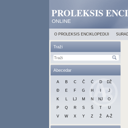
PROLEKSIS ENC
ONLINE
O PROLEKSIS ENCIKLOPEDIJI
SURAD
Traži
Abecedar
A
B
C
Č
Ć
D
DŽ
Đ
E
F
G
H
I
J
K
L
LJ
M
N
NJ
O
P
Q
R
S
Š
T
U
V
W
X
Y
Z
Ž
A-Ž