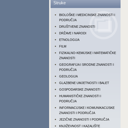
Struke
BIOLOŠKE I MEDICINSKE ZNANOSTI I
PODRUČJA
DRUŠTVENE ZNANOSTI
DRŽAVE I NARODI
ETNOLOGIJA
FILM
FIZIKALNO-KEMIJSKE I MATEMATIČKE
ZNANOSTI
GEOGRAFIJA I SRODNE ZNANOSTI I
PODRUČJA
GEOLOGIJA
GLAZBENE UMJETNOSTI I BALET
GOSPODARSKE ZNANOSTI
HUMANISTIČKE ZNANOSTI I
PODRUČJA
INFORMACIJSKE I KOMUNIKACIJSKE
ZNANOSTI I PODRUČJA
JEZIČNE ZNANOSTI I PODRUČJA
KNJIŽEVNOST I KAZALIŠTE