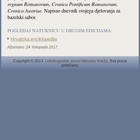
regnum Romanorum, Cronica Pontificum Romanorum,
Cronica Austriae.
Napisao dnevnik svojega djelovanja za
bazelski sabor.
POGLEDAJ NATUKNICU U DRUGIM EDICIJAMA:
Hrvatska enciklopedija
Ažurirano:
24. listopada 2017.
Copyright © 2013.
Leksikografski zavod Miroslav Krleža
. Sva prava
pridržana.