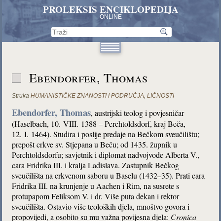
PROLEKSIS ENCIKLOPEDIJA
ONLINE
Ebendorfer, Thomas
Struka
HUMANISTIČKE ZNANOSTI I PODRUČJA
,
LIČNOSTI
Ebendorfer, Thomas
,
austrijski
teolog i povjesničar
(Haselbach, 10. VIII. 1388 – Perchtoldsdorf, kraj Beča,
12. I. 1464). Studira i poslije predaje na Bečkom sveučilištu;
prepošt crkve sv. Stjepana u Beču; od 1435. župnik u
Perchtoldsdorfu; savjetnik i diplomat nadvojvode Alberta V.,
cara Fridrika III. i kralja Ladislava. Zastupnik Bečkog
sveučilišta na crkvenom saboru u Baselu (1432–35). Prati cara
Fridrika III. na krunjenje u Aachen i Rim, na susrete s
protupapom Feliksom V. i dr. Više puta dekan i rektor
sveučilišta. Ostavio više teoloških djela, mnoštvo govora i
propovijedi, a osobito su mu važna povijesna djela:
Cronica