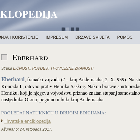
IKLOPEDIJA
NJA I KORIŠTENJE
IMPRESUM
DRŽAVE SVIJETA
POMOĆ
Eberhard
Struka
LIČNOSTI
,
POVIJEST I POVIJESNE ZNANOSTI
Eberhard
, franački vojvoda (? – kraj Andernacha, 2. X. 939). Na st
Konrada I., ratovao protiv Henrika Saskog. Nakon bratove smrti predao
Henriku, koji je njegovu vojvodstvu priznao znatan stupanj samostalno
nasljednika Otona; poginuo u bitki kraj Andernacha.
POGLEDAJ NATUKNICU U DRUGIM EDICIJAMA:
Hrvatska enciklopedija
Ažurirano:
24. listopada 2017.