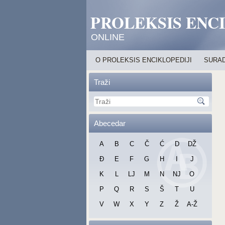
PROLEKSIS ENC
ONLINE
O PROLEKSIS ENCIKLOPEDIJI
SURAD
Traži
Abecedar
A
B
C
Č
Ć
D
DŽ
Đ
E
F
G
H
I
J
K
L
LJ
M
N
NJ
O
P
Q
R
S
Š
T
U
V
W
X
Y
Z
Ž
A-Ž