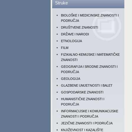
Struke
BIOLOŠKE I MEDICINSKE ZNANOSTI I
PODRUČJA
DRUŠTVENE ZNANOSTI
DRŽAVE I NARODI
ETNOLOGIJA
FILM
FIZIKALNO-KEMIJSKE I MATEMATIČKE
ZNANOSTI
GEOGRAFIJA I SRODNE ZNANOSTI I
PODRUČJA
GEOLOGIJA
GLAZBENE UMJETNOSTI I BALET
GOSPODARSKE ZNANOSTI
HUMANISTIČKE ZNANOSTI I
PODRUČJA
INFORMACIJSKE I KOMUNIKACIJSKE
ZNANOSTI I PODRUČJA
JEZIČNE ZNANOSTI I PODRUČJA
KNJIŽEVNOST I KAZALIŠTE