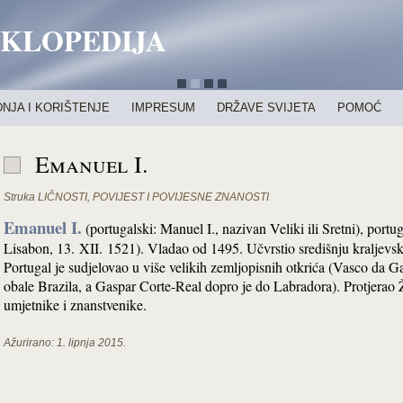
IKLOPEDIJA
NJA I KORIŠTENJE
IMPRESUM
DRŽAVE SVIJETA
POMOĆ
Emanuel I.
Struka
LIČNOSTI
,
POVIJEST I POVIJESNE ZNANOSTI
Emanuel I.
(portugalski: Manuel I., nazivan Veliki ili Sretni), portu
Lisabon, 13. XII. 1521). Vladao od 1495. Učvrstio središnju kraljevs
Portugal je sudjelovao u više velikih zemljopisnih otkrića (Vasco da Ga
obale Brazila, a Gaspar Corte-Real dopro je do Labradora). Protjerao
umjetnike i znanstvenike.
Ažurirano:
1. lipnja 2015.