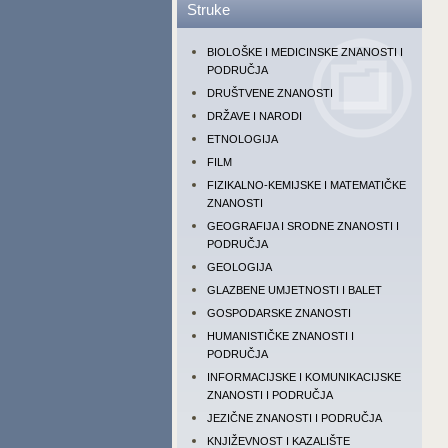
Struke
BIOLOŠKE I MEDICINSKE ZNANOSTI I
PODRUČJA
DRUŠTVENE ZNANOSTI
DRŽAVE I NARODI
ETNOLOGIJA
FILM
FIZIKALNO-KEMIJSKE I MATEMATIČKE
ZNANOSTI
GEOGRAFIJA I SRODNE ZNANOSTI I
PODRUČJA
GEOLOGIJA
GLAZBENE UMJETNOSTI I BALET
GOSPODARSKE ZNANOSTI
HUMANISTIČKE ZNANOSTI I
PODRUČJA
INFORMACIJSKE I KOMUNIKACIJSKE
ZNANOSTI I PODRUČJA
JEZIČNE ZNANOSTI I PODRUČJA
KNJIŽEVNOST I KAZALIŠTE