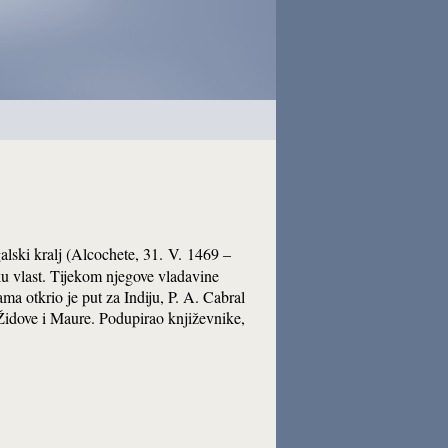
galski kralj (Alcochete, 31. V. 1469 –
ku vlast. Tijekom njegove vladavine
ma otkrio je put za Indiju, P. A. Cabral
 Židove i Maure. Podupirao književnike,