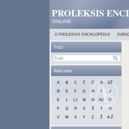
PROLEKSIS ENC
ONLINE
O PROLEKSIS ENCIKLOPEDIJI
SURAD
Traži
Abecedar
A
B
C
Č
Ć
D
DŽ
Đ
E
F
G
H
I
J
K
L
LJ
M
N
NJ
O
P
Q
R
S
Š
T
U
V
W
X
Y
Z
Ž
A-Ž