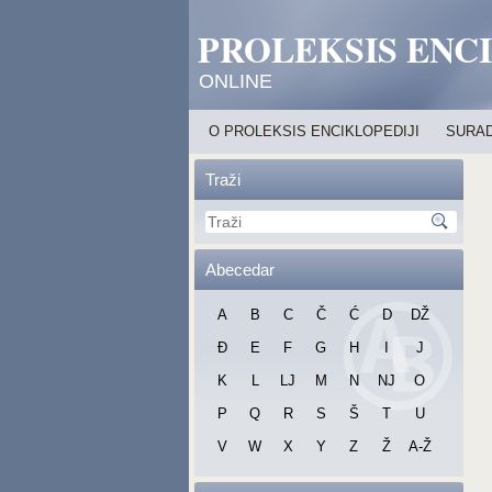
PROLEKSIS ENC
ONLINE
O PROLEKSIS ENCIKLOPEDIJI
SURAD
Traži
Abecedar
A
B
C
Č
Ć
D
DŽ
Đ
E
F
G
H
I
J
K
L
LJ
M
N
NJ
O
P
Q
R
S
Š
T
U
V
W
X
Y
Z
Ž
A-Ž