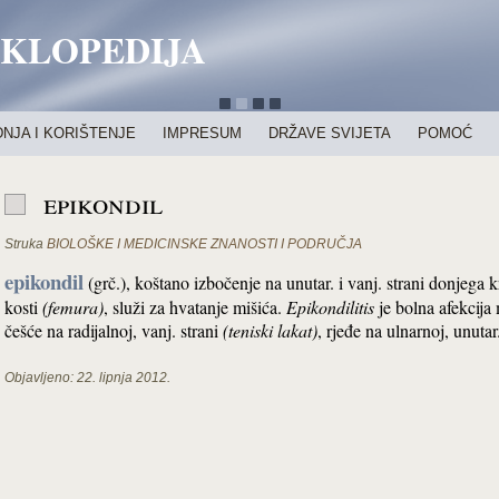
IKLOPEDIJA
NJA I KORIŠTENJE
IMPRESUM
DRŽAVE SVIJETA
POMOĆ
epikondil
Struka
BIOLOŠKE I MEDICINSKE ZNANOSTI I PODRUČJA
epikondil
(grč.), koštano izbočenje na unutar. i vanj. strani donjega 
kosti
(femura)
, služi za hvatanje mišića.
Epikondilitis
je bolna afekcija 
češće na radijalnoj, vanj. strani
(teniski lakat)
, rjeđe na ulnarnoj, unutar
Objavljeno:
22. lipnja 2012.