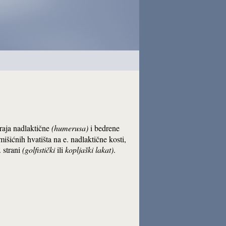
kraja nadlaktične
(humerusa)
i bedrene
mišićnih hvatišta na e. nadlaktične kosti,
. strani
(golfistički
ili
kopljaški lakat)
.