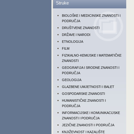
Struke
BIOLOŠKE I MEDICINSKE ZNANOSTI I
PODRUČJA
DRUŠTVENE ZNANOSTI
DRŽAVE I NARODI
ETNOLOGIJA
FILM
FIZIKALNO-KEMIJSKE I MATEMATIČKE
ZNANOSTI
GEOGRAFIJA I SRODNE ZNANOSTI I
PODRUČJA
GEOLOGIJA
GLAZBENE UMJETNOSTI I BALET
GOSPODARSKE ZNANOSTI
HUMANISTIČKE ZNANOSTI I
PODRUČJA
INFORMACIJSKE I KOMUNIKACIJSKE
ZNANOSTI I PODRUČJA
JEZIČNE ZNANOSTI I PODRUČJA
KNJIŽEVNOST I KAZALIŠTE