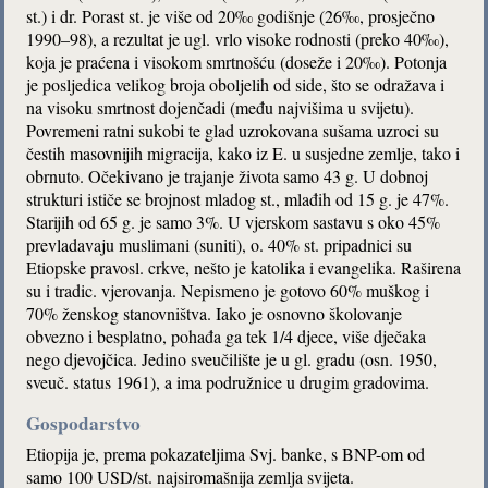
st.) i dr. Porast st. je više od 20‰ godišnje (26‰, prosječno
1990–98), a rezultat je ugl. vrlo visoke rodnosti (preko 40‰),
koja je praćena i visokom smrtnošću (doseže i 20‰). Potonja
je posljedica velikog broja oboljelih od side, što se odražava i
na visoku smrtnost dojenčadi (među najvišima u svijetu).
Povremeni ratni sukobi te glad uzrokovana sušama uzroci su
čestih masovnijih migracija, kako iz E. u susjedne zemlje, tako i
obrnuto. Očekivano je trajanje života samo 43 g. U dobnoj
strukturi ističe se brojnost mladog st., mlađih od 15 g. je 47%.
Starijih od 65 g. je samo 3%. U vjerskom sastavu s oko 45%
prevladavaju muslimani (suniti), o. 40% st. pripadnici su
Etiopske pravosl. crkve, nešto je katolika i evangelika. Raširena
su i tradic. vjerovanja. Nepismeno je gotovo 60% muškog i
70% ženskog stanovništva. Iako je osnovno školovanje
obvezno i besplatno, pohađa ga tek 1/4 djece, više dječaka
nego djevojčica. Jedino sveučilište je u gl. gradu (osn. 1950,
sveuč. status 1961), a ima podružnice u drugim gradovima.
Gospodarstvo
Etiopija je, prema pokazateljima Svj. banke, s BNP-om od
samo 100 USD/st. najsiromašnija zemlja svijeta.