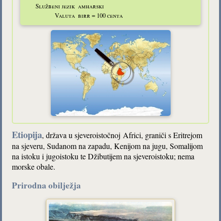
Službeni jezik
amharski
Valuta
birr = 100 centa
Etiopija
, država u sjeveroistočnoj
Africi, graniči s Eritrejom
na sjeveru, Sudanom na zapadu, Kenijom na jugu, Somalijom
na istoku i jugoistoku te Džibutijem na sjeveroistoku; nema
morske obale.
Prirodna obilježja