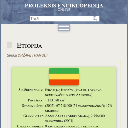
PROLEKSIS ENCIKLOPEDIJA
ONLINE
Etiopija
Struka
DRŽAVE I NARODI
Službeni naziv:
Etiopija
; Ityop’ya (stariji, lokalno
neprihvaćen, naziv Abesinija)
2
Površina:
1 133 380 km
2
Stanovništvo
(2002): 67 218 000 (54 stanovnika/km
); 17%
gradsko
Glavni grad
Addis Abeba (Addis Ababa), 2 756 000
stanovnika (2003)
Upravna podjela
9 sav. država i područje gl. grada;