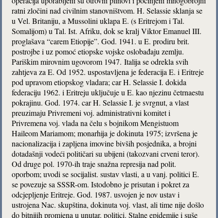
operacija uporabljeni su otrovni plinovi i počinjeni mnogobrojni
ratni zločini nad civilnim stanovništvom. H. Selassie sklanja se
u Vel. Britaniju, a Mussolini uklapa E. (s Eritrejom i Tal.
Somalijom) u Tal. Ist. Afriku, dok se kralj Viktor Emanuel III.
proglašava “carem Etiopije”. God. 1941. u E. prodiru brit.
postrojbe i uz pomoć etiopske vojske oslobađaju zemlju.
Pariškim mirovnim ugovorom 1947. Italija se odrekla svih
zahtjeva za E. Od 1952. uspostavljena je federacija E. i Eritreje
pod upravom etiopskog vladara; car H. Selassie I. dokida
federaciju 1962. i Eritreju uključuje u E. kao njezinu četrnaestu
pokrajinu. God. 1974. car H. Selassie I. je svrgnut, a vlast
preuzimaju Privremeni voj. administrativni komitet i
Privremena voj. vlada na čelu s bojnikom Mengistuom
Haileom Mariamom; monarhija je dokinuta 1975; izvršena je
nacionalizacija i zapljena imovine bivših posjednika, a brojni
dotadašnji vodeći političari su ubijeni (takozvani crveni teror).
Od druge pol. 1970-ih traje snažna represija nad polit.
oporbom; uvodi se socijalist. sustav vlasti, a u vanj. politici E.
se povezuje sa SSSR-om. Istodobno je prisutan i pokret za
odcjepljenje Eritreje. God. 1987. usvojen je nov ustav i
ustrojena Nac. skupština, dokinuta voj. vlast, ali time nije došlo
do bitnijih promjena u unutar. politici. Stalne epidemije i suše