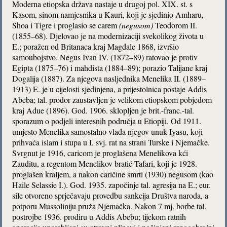
Moderna etiopska država nastaje u drugoj pol. XIX. st. s
Kasom, sinom namjesnika u Kauri, koji je sjedinio Amharu,
Shoa i Tigre i proglasio se carem
(negusom)
Teodorom II.
(1855–68). Djelovao je na modernizaciji svekolikog života u
E.; poražen od Britanaca kraj Magdale 1868, izvršio
samoubojstvo. Negus Ivan IV. (1872–89) ratovao je protiv
Egipta (1875–76) i mahdista (1884–89); porazio Talijane kraj
Dogalija (1887). Za njegova nasljednika Menelika II. (1889–
1913) E. je u cijelosti sjedinjena, a prijestolnica postaje Addis
Abeba; tal. prodor zaustavljen je velikom etiopskom pobjedom
kraj Adue (1896). God. 1906. sklopljen je brit.-franc.-tal.
sporazum o podjeli interesnih područja u Etiopiji. Od 1911.
umjesto Menelika samostalno vlada njegov unuk Iyasu, koji
prihvaća islam i stupa u I. svj. rat na strani Turske i Njemačke.
Svrgnut je 1916, caricom je proglašena Menelikova kći
Zauditu, a regentom Menelikov bratić Tafari, koji je 1928.
proglašen kraljem, a nakon caričine smrti (1930) negusom (kao
Haile Selassie I.). God. 1935. započinje tal. agresija na E.; eur.
sile otvoreno sprječavaju provedbu sankcija Društva naroda, a
potporu Mussoliniju pruža Njemačka. Nakon 7 mj. borbe tal.
postrojbe 1936. prodiru u Addis Abebu; tijekom ratnih