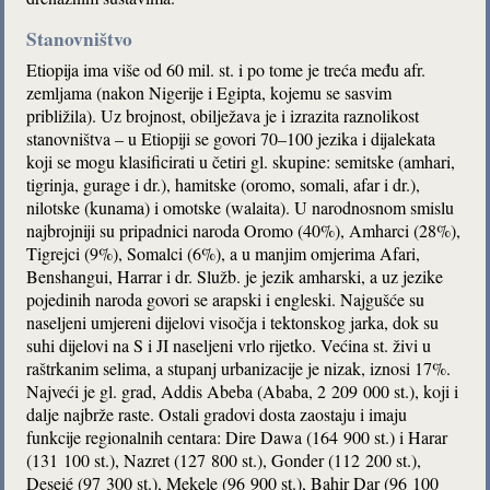
Stanovništvo
Etiopija ima više od 60 mil. st. i po tome je treća među afr.
zemljama (nakon Nigerije i Egipta, kojemu se sasvim
približila). Uz brojnost, obilježava je i izrazita raznolikost
stanovništva – u Etiopiji se govori 70–100 jezika i dijalekata
koji se mogu klasificirati u četiri gl. skupine: semitske (amhari,
tigrinja, gurage i dr.), hamitske (oromo, somali, afar i dr.),
nilotske (kunama) i omotske (walaita). U narodnosnom smislu
najbrojniji su pripadnici naroda Oromo (40%), Amharci (28%),
Tigrejci (9%), Somalci (6%), a u manjim omjerima Afari,
Benshangui, Harrar i dr. Služb. je jezik amharski, a uz jezike
pojedinih naroda govori se arapski i engleski. Najgušće su
naseljeni umjereni dijelovi visočja i tektonskog jarka, dok su
suhi dijelovi na S i JI naseljeni vrlo rijetko. Većina st. živi u
raštrkanim selima, a stupanj urbanizacije je nizak, iznosi 17%.
Najveći je gl. grad, Addis Abeba (Ababa, 2 209 000 st.), koji i
dalje najbrže raste. Ostali gradovi dosta zaostaju i imaju
funkcije regionalnih centara: Dire Dawa (164 900 st.) i Harar
(131 100 st.), Nazret (127 800 st.), Gonder (112 200 st.),
Deseié (97 300 st.), Mekele (96 900 st.), Bahir Dar (96 100