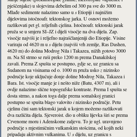
pješčenjake) u slojevima debelim od 300 pa sve do 3000 m.
Mlađe sedimente nalazimo samo u
s
Etiopiji i najnižim
dijelovima istočnoafr. tektonskog jarka. U osnovi možemo
razlikovati pet gl. reljefnih cjelina. Istočnoafr. tektonski jarak
pruža se u smjeru SI–JZ i dijeli visočje na dva dijela. Zap.
visočje najviši je i reljefno najraščlanjeniji dio Etiopije. Visine
variraju od 4620 m u
s
dijelu (najviši vrh zemlje, Ras Dashen,
4620 m) do dolina Modrog Nila i Takazea, nižih gotovo 3000
m. Na SI strmo se ruši preko 1200 m prema Danakilskoj
zavali. Prema Z spušta se postupno, gdje se, uz granicu sa
Sudanom na visinama od o. 1000 m pruža usko
z
nizinsko
područje koje uključuje donje doline Modrog Nila, Takazea i
Bara. Ist. visočje manje je i nešto niže (Batu, 4307 m), ali i
ovdje nalazimo slične topografske kontraste. Prema I spušta se
dosta strmo, a nakon toga dalje prema somalskoj granici
postupno se spušta blago valovito
i
nizinsko područje. Petu
cjelinu čini sam tektonski jarak u kojem možemo razlikovati
dva različita dijela. Sjeveroist. dio u obliku lijevka širi se prema
Crvenome moru i Adenskome zaljevu. To je ugl. uravnjeno
područje s mjestimičnim vulkanskim stošcima, od kojih neki
pripadaju aktivnim vulkanima. U
s
dijelu, uz granicu s