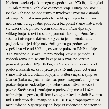
Nacionalizacija cjelokupnoga gospodarstva 1970-ih, suše i glad
1980-ih te ratni sukobi oko osamostaljenja Eritreje opustošili su
ionako slabašno gospodarstvo te uzrokovali izostanak stranih
ulaganja. Vrlo skromni prihodi u velikoj su mjeri trošeni na
naoružanje i druge ratne potrebe, a brz porast stanovništva vodi
sve težoj situaciji i sve većem siromaštvu. Preživljavanje
velikog broja st. ovisi o stranoj pomoći. Iako ugrožena čestim
sušama i niskoproduktivna zbog zastarjelih metoda rada,
poljoprivreda je i dalje najvažnija grana gospodarstva:
zapošljava više od 80% st., ostvaruje polovicu BNP-a i daje
90% vrijednosti izvoza. Po proizvodnji kave E. je među 10
vodećih zemalja u svijetu; kava je najvažniji poljoprivr.
proizvod, jer daje 10% BNP-a, 70% vrijednosti izvoza, a od
poslova vezanih uz kavu preživljava 15 mil. ljudi (četvrtina
stanovništva). Od ostalih poljoprivr. kultura najznačajnije su
žitarice (kukuruz, ječam, pšenica, proso, sorgum), ali njihova
proizvodnja ne zadovoljava potrebe stanovništva, te voće i
povrće. Stočarstvo je značajno u proizvodnji mesa i kože;
najbrojnija su goveda, dijelom i zbog korištenja radnih životinja.
Ind. i rudarstvo daju manje od 1/10 BNP-a, a zapošljavaju još
manji udio st. Najstarije stijene, koje su rudonosne, većinom su