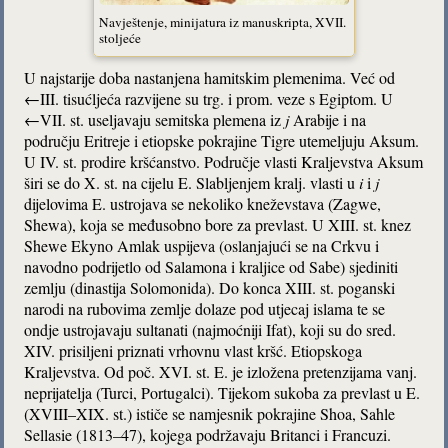
Navještenje, minijatura iz manuskripta, XVII.
stoljeće
U najstarije doba nastanjena hamitskim plemenima. Već od
←III. tisućljeća razvijene su trg. i prom. veze s Egiptom. U
←VII. st. useljavaju semitska plemena iz
j
Arabije i na
području Eritreje i etiopske pokrajine Tigre utemeljuju Aksum.
U IV. st. prodire kršćanstvo. Područje vlasti Kraljevstva Aksum
širi se do X. st. na cijelu E. Slabljenjem kralj. vlasti u
i
i
j
dijelovima E. ustrojava se nekoliko kneževstava (Zagwe,
Shewa), koja se međusobno bore za prevlast. U XIII. st. knez
Shewe Ekyno Amlak uspijeva (oslanjajući se na Crkvu i
navodno podrijetlo od Salamona i kraljice od Sabe) sjediniti
zemlju (dinastija Solomonida). Do konca XIII. st. poganski
narodi na rubovima zemlje dolaze pod utjecaj islama te se
ondje ustrojavaju sultanati (najmoćniji Ifat), koji su do sred.
XIV. prisiljeni priznati vrhovnu vlast kršć. Etiopskoga
Kraljevstva. Od poč. XVI. st. E. je izložena pretenzijama vanj.
neprijatelja (Turci, Portugalci). Tijekom sukoba za prevlast u E.
(XVIII–XIX. st.) ističe se namjesnik pokrajine Shoa, Sahle
Sellasie (1813–47), kojega podržavaju Britanci i Francuzi.