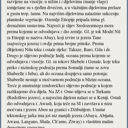
razvijene na visočju: u nižim i
i
dijelovima (manje vlage)
izmiješane su s rjeđim drvećem, a u vlažnijim dijelovima prelaze
u gustu trop. šumu. Na najvišim dijelovima nalazimo sukcesiju
planinske vegetacije. Ozemlje Etiopije pripada trima gl.
drenažnim sustavima. Najveći je slijev Sredozemnoga mora
prema kojemu se odvodnjava
z
dio zemlje. Gl. je tok Modri Nil
(u Etiopiji se naziva Abay), koji izvire iz jezera Tane
(najvećega jezera) i ovdje prima brojne pritoke. Prema
(Bijelom) Nilu teku i ostale rijeke: Takaze, Baro, Gila i dr.
Drugo je slijevno područje Indij. oceana prema kojemu se
odvodnjava
i
visočje. Gl. su tokovi Shebele i Genale, koje teku
preko
i
nizinskog područja prema Somaliji (tamo se zovu
Shabeelle i Juba), ali do oceana dospijeva samo potonja;
Shabeelle nestaje u močvarnom području u blizini oceana.
Treće je unutrašnje (endoreičko) slijevno područje u kojem
razlikujemo dva dijela. Na JZ r. Omo ulijeva se u Turkanu
(Rudolfovo jezero), a najvećim dijelom nalazi se u Keniji. Ostali
dio odvodnjava r. Awash, koja teče na SI i završava u nizu
močvara i jezeru Abeu na granici s Džibutijem. Unutar
tektonskog jarka ima još niz manjih jezera (Abaya, Abijatta,
Awasa, Langano, Shala, Ch’amo, Ziway) s vlastitim malim
drenažnim sustavima.