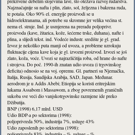
prekrivene debelim slojevima lave, što otežava razvoj rudarstva.
Najznačajnije su nafta i plin, zlato, sol, željezna i bakrena ruda,
te potaša. Oko 90% el. energije proizvodi se u
hidroelektranama, ali potrebe su skromne jer velika većina st.
nema el. struje. Ind. je usmjerena na preradu poljoprivr.
proizvoda (kave, žitarica, kože, šećerne trske, duhana), nafte i
plina, a slijedi tekst. ind. Vodeće industr. središte je gl. grad.
Izvoz je nekoliko puta manji od uvoza, a probleme uzrokuju
fluktuacije cijena kave koja je gl. izvozni proizvod. Izvozi se još
zlato, koža, voće. Uvozi se najrazličitija roba, od hrane do nafte
i strojeva. Do poč. 1990-ih znatan udio uvoza (i trgovinskog
deficita) odnosio se na voj. opremu. Gl. partneri su Njemačka,
Italija, Rusija, Saudijska Arabija, SAD, Japan. Međunar.
aerodrom je u Addis Abebi; Etiopija se koristi eritrejskim
lukama Assabom i Massawom, a zbog povremenih graničnih
sukoba sve veći dio vanjskotrgovinske razmjene ide preko
Džibutija.
BNP (1998) 6,17 mlrd. USD
Udio BDP-a po sektorima (1998):
poljoprivreda 50%, industrija 7%, usluge 43%
Udio zaposlenih po sektorima (1998):
poljoprivreda 83%, industrija – %, usluge – %