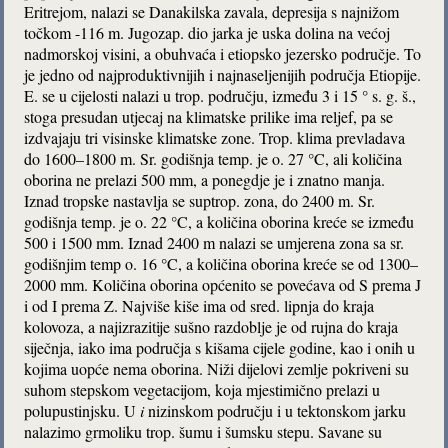
Eritrejom, nalazi se Danakilska zavala, depresija s najnižom
točkom -116 m. Jugozap. dio jarka je uska dolina na većoj
nadmorskoj visini, a obuhvaća i etiopsko jezersko područje. To
je jedno od najproduktivnijih i najnaseljenijih područja Etiopije.
E. se u cijelosti nalazi u trop. području, između 3 i 15 ° s. g. š.,
stoga presudan utjecaj na klimatske prilike ima reljef, pa se
izdvajaju tri visinske klimatske zone. Trop. klima prevladava
do 1600–1800 m. Sr. godišnja temp. je o. 27 °C, ali količina
oborina ne prelazi 500 mm, a ponegdje je i znatno manja.
Iznad tropske nastavlja se suptrop. zona, do 2400 m. Sr.
godišnja temp. je o. 22 °C, a količina oborina kreće se između
500 i 1500 mm. Iznad 2400 m nalazi se umjerena zona sa sr.
godišnjim temp o. 16 °C, a količina oborina kreće se od 1300–
2000 mm. Količina oborina općenito se povećava od S prema J
i od I prema Z. Najviše kiše ima od sred. lipnja do kraja
kolovoza, a najizrazitije sušno razdoblje je od rujna do kraja
siječnja, iako ima područja s kišama cijele godine, kao i onih u
kojima uopće nema oborina. Niži dijelovi zemlje pokriveni su
suhom stepskom vegetacijom, koja mjestimično prelazi u
polupustinjsku. U
i
nizinskom području i u tektonskom jarku
nalazimo grmoliku trop. šumu i šumsku stepu. Savane su