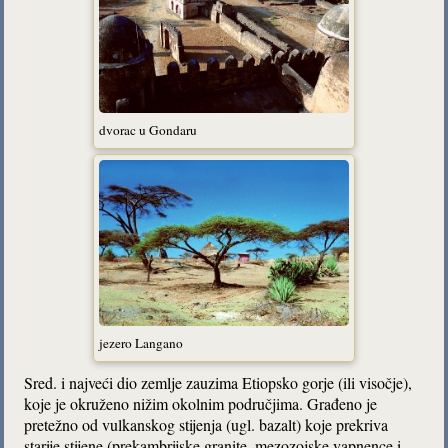
dvorac u Gondaru
jezero Langano
Sred. i najveći dio zemlje zauzima Etiopsko gorje (ili visočje),
koje je okruženo nižim okolnim područjima. Građeno je
pretežno od vulkanskog stijenja (ugl. bazalt) koje prekriva
starije stijene (prekambrijske granite, mezozojske vapnence i