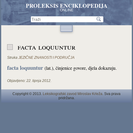
PROLEKSIS ENCIKLOPEDIJA
ONLINE
facta loquuntur
Struka
JEZIČNE ZNANOSTI I PODRUČJA
facta loquuntur
(lat.), činjenice govore, djela dokazuju.
Objavljeno:
22. lipnja 2012.
Copyright © 2013.
Leksikografski zavod Miroslav Krleža
. Sva prava
pridržana.