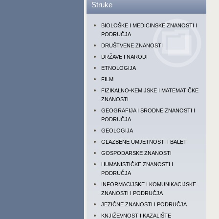
Struke
BIOLOŠKE I MEDICINSKE ZNANOSTI I
PODRUČJA
DRUŠTVENE ZNANOSTI
DRŽAVE I NARODI
ETNOLOGIJA
FILM
FIZIKALNO-KEMIJSKE I MATEMATIČKE
ZNANOSTI
GEOGRAFIJA I SRODNE ZNANOSTI I
PODRUČJA
GEOLOGIJA
GLAZBENE UMJETNOSTI I BALET
GOSPODARSKE ZNANOSTI
HUMANISTIČKE ZNANOSTI I
PODRUČJA
INFORMACIJSKE I KOMUNIKACIJSKE
ZNANOSTI I PODRUČJA
JEZIČNE ZNANOSTI I PODRUČJA
KNJIŽEVNOST I KAZALIŠTE