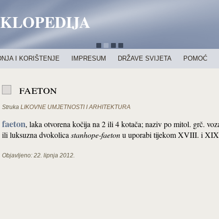
IKLOPEDIJA
NJA I KORIŠTENJE
IMPRESUM
DRŽAVE SVIJETA
POMOĆ
faeton
Struka
LIKOVNE UMJETNOSTI I ARHITEKTURA
faeton
, laka otvorena kočija na 2 ili 4 kotača; naziv po mitol. grč. vo
ili luksuzna dvokolica
stanhope-faeton
u uporabi tijekom XVIII. i XIX.
Objavljeno:
22. lipnja 2012.