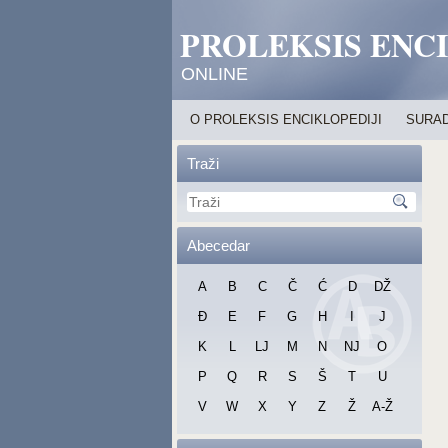
PROLEKSIS ENC
ONLINE
O PROLEKSIS ENCIKLOPEDIJI
SURAD
Traži
Abecedar
A
B
C
Č
Ć
D
DŽ
Đ
E
F
G
H
I
J
K
L
LJ
M
N
NJ
O
P
Q
R
S
Š
T
U
V
W
X
Y
Z
Ž
A-Ž