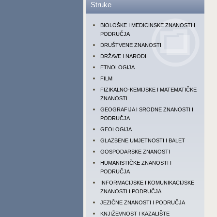
Struke
BIOLOŠKE I MEDICINSKE ZNANOSTI I
PODRUČJA
DRUŠTVENE ZNANOSTI
DRŽAVE I NARODI
ETNOLOGIJA
FILM
FIZIKALNO-KEMIJSKE I MATEMATIČKE
ZNANOSTI
GEOGRAFIJA I SRODNE ZNANOSTI I
PODRUČJA
GEOLOGIJA
GLAZBENE UMJETNOSTI I BALET
GOSPODARSKE ZNANOSTI
HUMANISTIČKE ZNANOSTI I
PODRUČJA
INFORMACIJSKE I KOMUNIKACIJSKE
ZNANOSTI I PODRUČJA
JEZIČNE ZNANOSTI I PODRUČJA
KNJIŽEVNOST I KAZALIŠTE