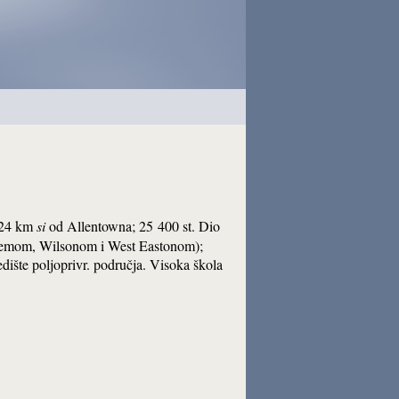
 24 km
si
od Allentowna; 25 400 st. Dio
ehemom, Wilsonom i West Eastonom);
edište poljoprivr. područja. Visoka škola