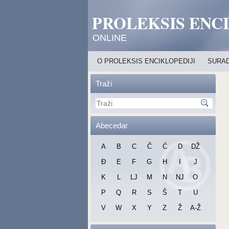
PROLEKSIS ENC
ONLINE
O PROLEKSIS ENCIKLOPEDIJI
SURAD
Traži
Abecedar
A
B
C
Č
Ć
D
DŽ
Đ
E
F
G
H
I
J
K
L
LJ
M
N
NJ
O
P
Q
R
S
Š
T
U
V
W
X
Y
Z
Ž
A-Ž