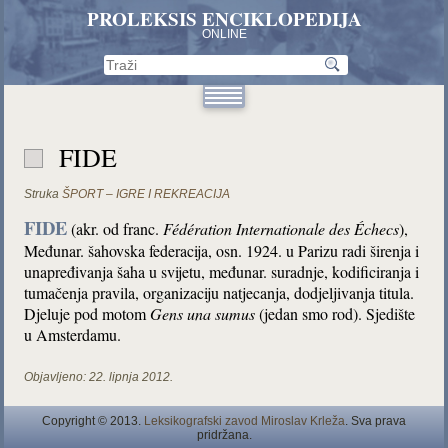
PROLEKSIS ENCIKLOPEDIJA
ONLINE
FIDE
Struka
ŠPORT – IGRE I REKREACIJA
FIDE
(akr. od franc.
Fédération Internationale des Échecs
),
Međunar. šahovska federacija, osn. 1924. u Parizu radi širenja i
unapređivanja šaha u svijetu, međunar. suradnje, kodificiranja i
tumačenja pravila, organizaciju natjecanja, dodjeljivanja titula.
Djeluje pod motom
Gens una sumus
(jedan smo rod). Sjedište
u Amsterdamu.
Objavljeno:
22. lipnja 2012.
Copyright © 2013.
Leksikografski zavod Miroslav Krleža
. Sva prava
pridržana.