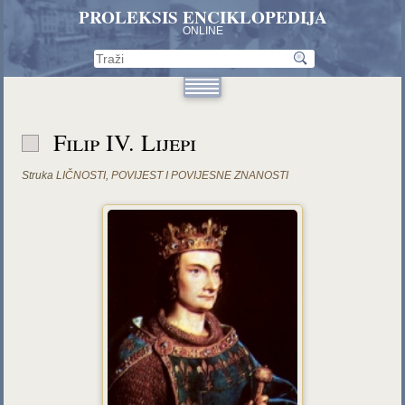
PROLEKSIS ENCIKLOPEDIJA
ONLINE
Filip IV. Lijepi
Struka
LIČNOSTI
,
POVIJEST I POVIJESNE ZNANOSTI