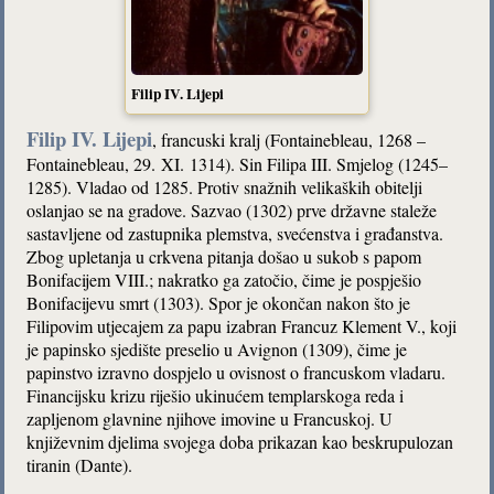
Filip IV. Lijepi
Filip IV. Lijepi
, francuski kralj (Fontainebleau, 1268 –
Fontainebleau, 29. XI. 1314). Sin Filipa III. Smjelog (1245–
1285). Vladao od 1285. Protiv snažnih velikaških obitelji
oslanjao se na gradove. Sazvao (1302) prve državne staleže
sastavljene od zastupnika plemstva, svećenstva i građanstva.
Zbog upletanja u crkvena pitanja došao u sukob s papom
Bonifacijem VIII.; nakratko ga zatočio, čime je pospješio
Bonifacijevu smrt (1303). Spor je okončan nakon što je
Filipovim utjecajem za papu izabran Francuz Klement V., koji
je papinsko sjedište preselio u Avignon (1309), čime je
papinstvo izravno dospjelo u ovisnost o francuskom vladaru.
Financijsku krizu riješio ukinućem templarskoga reda i
zapljenom glavnine njihove imovine u Francuskoj. U
književnim djelima svojega doba prikazan kao beskrupulozan
tiranin (Dante).