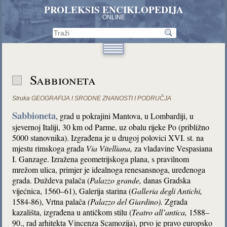
PROLEKSIS ENCIKLOPEDIJA
ONLINE
Sabbioneta
Struka
GEOGRAFIJA I SRODNE ZNANOSTI I PODRUČJA
Sabbioneta
,
grad u pokrajini Mantova, u Lombardiji, u
sjevernoj Italiji, 30 km od Parme, uz obalu rijeke Po (približno
5000 stanovnika). Izgrađena je u drugoj polovici XVI. st. na
mjestu rimskoga grada
Via Vitelliana,
za vladavine Vespasiana
I. Ganzage. Izražena geometrijskoga plana, s pravilnom
mrežom ulica, primjer je idealnoga renesansnoga, uređenoga
grada. Duždeva palača (
Palazzo grande,
danas Gradska
vijećnica, 1560–61), Galerija starina (
Galleria degli Antichi,
1584-86), Vrtna palača
(Palazzo del Giardino).
Zgrada
kazališta, izgrađena u antičkom stilu (
Teatro all’antica,
1588–
90., rad arhitekta Vincenza Scamozija), prvo je pravo europsko