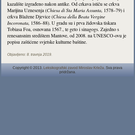
kazalište izgrađeno nakon antike. Od crkava ističu se crkva
Marijina Uznesenja (
Chiesa
di Sta Maria
Assunta,
1578–79) i
crkva Blažene Djevice (
Chiesa della Beata Vergine
Incoronata,
1586–88). U gradu su i prva židovska tiskara
Tobiasa Foa, osnovana 1567., te geto i sinagogs. Zajedno s
renesansnim središtem Mantove, od 2008. na UNESCO-ovu je
popisu zaštićene svjetske kulturne baštine.
Objavljeno:
8. travnja 2019.
Copyright © 2013.
Leksikografski zavod Miroslav Krleža
. Sva prava
pridržana.