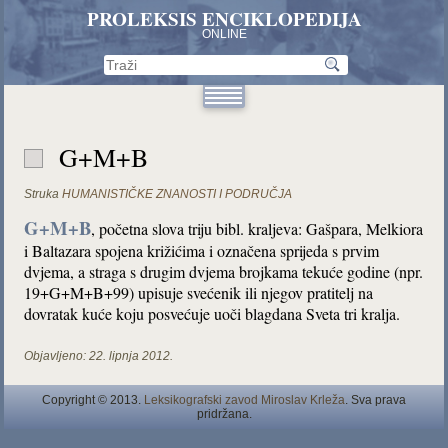
PROLEKSIS ENCIKLOPEDIJA
ONLINE
G+M+B
Struka
HUMANISTIČKE ZNANOSTI I PODRUČJA
G+M+B
, početna slova triju bibl. kraljeva: Gašpara, Melkiora
i Baltazara spojena križićima i označena sprijeda s prvim
dvjema, a straga s drugim dvjema brojkama tekuće godine (npr.
19+G+M+B+99) upisuje svećenik ili njegov pratitelj na
dovratak kuće koju posvećuje uoči blagdana Sveta tri kralja.
Objavljeno:
22. lipnja 2012.
Copyright © 2013.
Leksikografski zavod Miroslav Krleža
. Sva prava
pridržana.