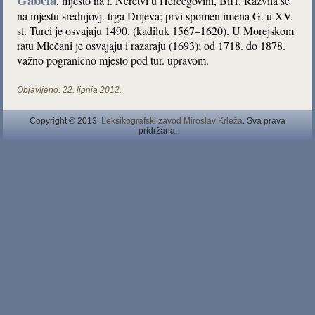
, mjesto na r. Neretvi u Hercegovini, BiH. Razvila se
na mjestu srednjovj. trga Drijeva; prvi spomen imena G. u XV.
st. Turci je osvajaju 1490. (kadiluk 1567–1620). U Morejskom
ratu Mlečani je osvajaju i razaraju (1693); od 1718. do 1878.
važno pogranično mjesto pod tur. upravom.
Objavljeno:
22. lipnja 2012.
Copyright © 2013.
Leksikografski zavod Miroslav Krleža
. Sva prava
pridržana.