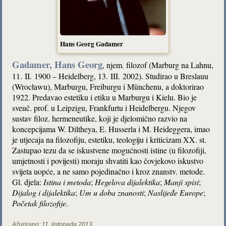
Hans Georg Gadamer
Gadamer, Hans Georg
, njem. filozof (Marburg na Lahnu,
11. II. 1900 – Heidelberg, 13. III. 2002). Studirao u Breslauu
(Wrocławu), Marburgu, Freiburgu i Münchenu, a doktorirao
1922. Predavao estetiku i etiku u Marburgu i Kielu. Bio je
sveuč. prof. u Leipzigu, Frankfurtu i Heidelbergu. Njegov
sustav filoz. hermeneutike, koji je djelomično razvio na
koncepcijama W. Diltheya, E. Husserla i M. Heideggera, imao
je utjecaja na filozofiju, estetiku, teologiju i kriticizam XX. st.
Zastupao tezu da se iskustvene mogućnosti istine (u filozofiji,
umjetnosti i povijesti) moraju shvatiti kao čovjekovo iskustvo
svijeta uopće, a ne samo pojedinačno i kroz znanstv. metode.
Gl. djela:
Istina i metoda
;
Hegelova dijalektika
;
Manji spisi
;
Dijalog i dijalektika
;
Um u doba znanosti
;
Naslijeđe Europe
;
Početak filozofije
.
Ažurirano:
11. listopada 2013.