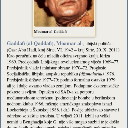
Moamar al-Gaddafi
Gaddafi (al-Qaddafi), Moamar al-
, libijski političar
(Qasr Abu Hadi, kraj Sirte, VI. 1942 – kraj Sirte, 20. X. 2011).
Kao poručnik na čelu mladih oficira svrgnuo kralja Idriza
1969. Predsjednik Libijskoga revolucionarnog vijeća 1969–77.
Predsjednik vlade i ministar obrane 1970–72. Proglasio
Socijalističku libijsku arapsku republiku
(džamahiriju)
1976.
Predsjednik države 1977–79; podnio formalnu ostavku 1979,
ali je i dalje stvarno vladao zemljom. Podupirao ekstremističke
pokrete u svijetu. Optužen od SAD-a za potporu
međunarodnom terorizmu (podmetanje bombe u berlinskom
noćnom klubu 1986, rušenje američkoga zrakoplova iznad
Lockerbieja u Škotskoj 1988. i dr.). Poslije ublažavao stavove i
odrekao se zaštite terorista. U veljači 2011. izbili su veliki
nemiri u Benghaziju koje G. nije više mogao suzbiti te je došlo
do oružanih sukoba između vojske i naoružanih pobunjenika