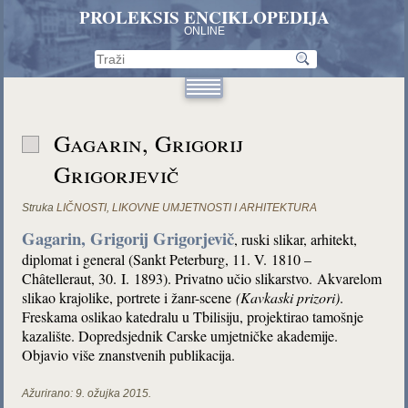
PROLEKSIS ENCIKLOPEDIJA
ONLINE
Gagarin, Grigorij
Grigorjevič
Struka
LIČNOSTI
,
LIKOVNE UMJETNOSTI I ARHITEKTURA
Gagarin, Grigorij Grigorjevič
, ruski slikar, arhitekt,
diplomat i general (Sankt Peterburg, 11. V. 1810 –
Châtelleraut, 30. I. 1893). Privatno učio slikarstvo.
Akvarelom
slikao krajolike, portrete i žanr-scene
(Kavkaski prizori)
.
Freskama oslikao katedralu u Tbilisiju, p
rojektirao tamošnje
kazalište. Dopredsjednik Carske umjetničke akademije.
Objavio više znanstvenih publikacija.
Ažurirano:
9. ožujka 2015.