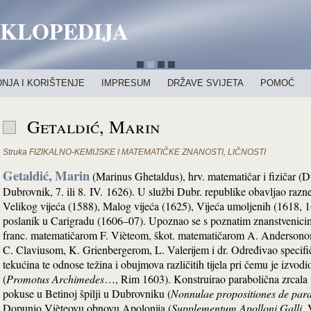
IKLOPEDIJA
NJA I KORIŠTENJE
IMPRESUM
DRŽAVE SVIJETA
POMOĆ
Getaldić, Marin
Struka
FIZIKALNO-KEMIJSKE I MATEMATIČKE ZNANOSTI
,
LIČNOSTI
Getaldić,
Marin
(Marinus Ghetaldus), hrv. matematičar i fizičar (
Dubrovnik, 7. ili 8. IV. 1626). U službi Dubr. republike obavljao razne
Velikog vijeća (1588), Malog vijeća (1625), Vijeća umoljenih (1618, 
poslanik u Carigradu (1606–07). Upoznao se s poznatim znanstvenici
franc. matematičarom F. Vièteom, škot. matematičarom A. Andersonom
C. Claviusom, K. Grienbergerom, L. Valerijem i dr. Određivao specifič
tekućina te odnose težina i obujmova različitih tijela pri čemu je izvod
(
Promotus Archimedes
…, Rim 1603). Konstruirao parabolična zrcala i
pokuse u Betinoj špilji u Dubrovniku (
Nonnulae propositiones de par
Dopunio Vièteovu obnovu Apolonija (
Supplementum Apolloni Galli
, 