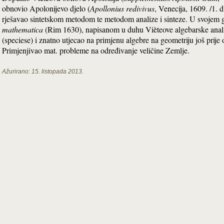
obnovio Apolonijevo djelo (
Apollonius redivivus
, Venecija, 1609. /1. 
rješavao sintetskom metodom te metodom analize i sinteze. U svojem g
mathematica
(Rim 1630), napisanom u duhu Vièteove algebarske analiz
(speciese) i znatno utjecao na primjenu algebre na geometriju još prije o
Primjenjivao mat. probleme na određivanje veličine Zemlje.
Ažurirano:
15. listopada 2013.