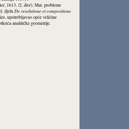
dio/, 1613. /2. dio/). Mat. probleme
l. djelu
De resolutione et compositione
e, upotrebljavao opće veličine
tkrića analitičke geometrije.