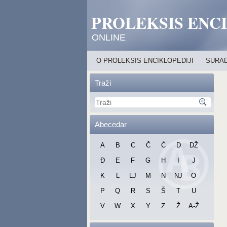
PROLEKSIS ENC
ONLINE
O PROLEKSIS ENCIKLOPEDIJI
SURAD
Traži
Abecedar
A
B
C
Č
Ć
D
DŽ
Đ
E
F
G
H
I
J
K
L
LJ
M
N
NJ
O
P
Q
R
S
Š
T
U
V
W
X
Y
Z
Ž
A-Ž