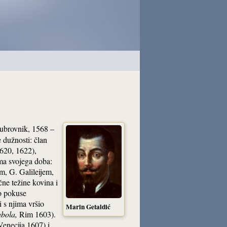
Dubrovnik, 1568 –
 dužnosti: član
1620, 1622),
ma svojega doba:
, G. Galileijem,
ne težine kovina i
io pokuse
 s njima vršio
Marin Getaldić
abola,
Rim 1603).
Venecija 1607) i