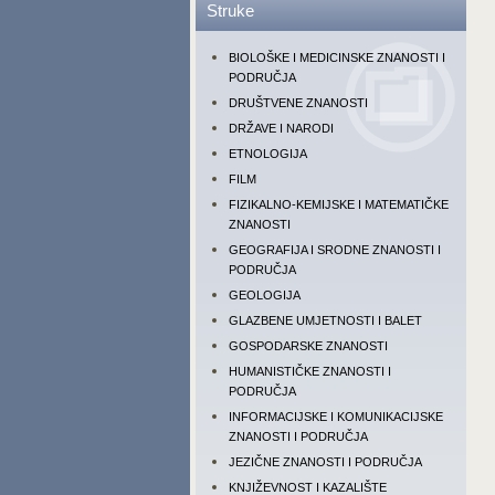
Struke
BIOLOŠKE I MEDICINSKE ZNANOSTI I
PODRUČJA
DRUŠTVENE ZNANOSTI
DRŽAVE I NARODI
ETNOLOGIJA
FILM
FIZIKALNO-KEMIJSKE I MATEMATIČKE
ZNANOSTI
GEOGRAFIJA I SRODNE ZNANOSTI I
PODRUČJA
GEOLOGIJA
GLAZBENE UMJETNOSTI I BALET
GOSPODARSKE ZNANOSTI
HUMANISTIČKE ZNANOSTI I
PODRUČJA
INFORMACIJSKE I KOMUNIKACIJSKE
ZNANOSTI I PODRUČJA
JEZIČNE ZNANOSTI I PODRUČJA
KNJIŽEVNOST I KAZALIŠTE