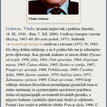
Vlado Gotovac
Gotovac, Vlado
, hrvatski književnik i političar (Imotski,
18. IX. 1930 – Rim, 7. XII. 2000). Uređivao časopise i novine
(
Razlog
, 1967–69;
Hrvatski tjednik
, 1971). Sudionik
→
; osuđivan i zatvaran (1972–76; 1982–
hrvatskoga proljeća
84) zbog delikta mišljenja, a na 8 godina bilo mu je zabranjeno
javno djelovanje. Kao pjesnik istaknuo se nizom zbirki (
Pjesme
od uvijek
, 1956;
Jeka
, 1961;
I biti opravdan
, 1964;
Osjećanje
mjesta
, 1965;
Čujem oblake
, 1965;
Zastire se zemlja
, 1967;
Prepjevi po sjećanju
, 1968;
Približavanje
, 1969;
Čarobna
špilja
, 1969;
Sporne sandale
, 1970;
Sadržaj vjetra
, 1971;
Zabranjena vječnost
, 1989;
Čekati sjevernije
, 1995) koje
odlikuje sklonost filozofskom promišljanju pjesničkih tema te
stalno zanimanje za egzistencijalnu ugroženost pojedinca.
Jedan od najznačajnijih suvremenih hrvatskih pjesnika, a
njegovo kulturno i političko djelovanje široko je odjeknulo.
Poznat i kao esejist te publicist (zbirke
Princip djela
, 1966;
U