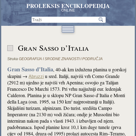
PROLEKSIS ENCIKLOPEDIJA
ONLINE
Gran Sasso d’Italia
Struka
GEOGRAFIJA I SRODNE ZNANOSTI I PODRUČJA
Gran Sasso d’Italia
, 40-ak km izdužena planina u gorskoj
skupini →
u sred. Italiji, najviši vrh Corno Grande
Abruzzi
(2912 m) ujedno je najviši vrh Apenina; osvojio ga Talijan
Francesco De Marchi 1573. Pri vrhu najjužniji eur. ledenjak
Calderon. Planina je u sklopu NP Gran Sasso d’Italia e Monti
della Laga (osn. 1995, sa 150 km
najprostraniji u Italiji).
2
Skijališni turizam, alpinizam. Do turist. središta Campo
Imperatore (na 2130 m) vodi žičara; ondje je Mussolini bio
interniran nakon pada s vlasti 1943. i izbavljen od njem.
padobranaca. Ispod planine kroz 10,1 km duge tunele (prva
cijev od 1984, druga od 1995) prolazi autocesta Rim–Teramo,