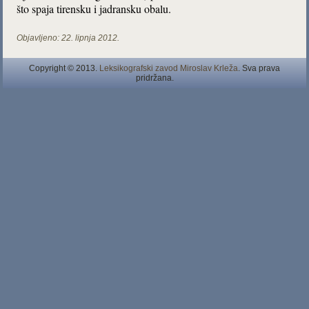
što spaja tirensku i jadransku obalu.
Objavljeno:
22. lipnja 2012.
Copyright © 2013.
Leksikografski zavod Miroslav Krleža
. Sva prava
pridržana.