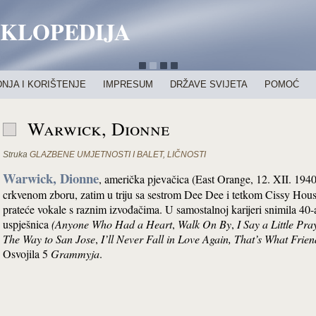
IKLOPEDIJA
NJA I KORIŠTENJE
IMPRESUM
DRŽAVE SVIJETA
POMOĆ
Warwick, Dionne
Struka
GLAZBENE UMJETNOSTI I BALET
,
LIČNOSTI
Warwick, Dionne
, američka pjevačica (East Orange, 12. XII. 1940
crkvenom zboru, zatim u triju sa sestrom Dee Dee i tetkom Cissy Hous
prateće vokale s raznim izvođačima. U samostalnoj karijeri snimila 40
uspješnica
(Anyone Who Had a Heart
,
Walk On By
,
I Say a Little Pra
The Way to San Jose
,
I’ll Never Fall in Love Again, That’s What Frie
Osvojila 5
Grammyja
.