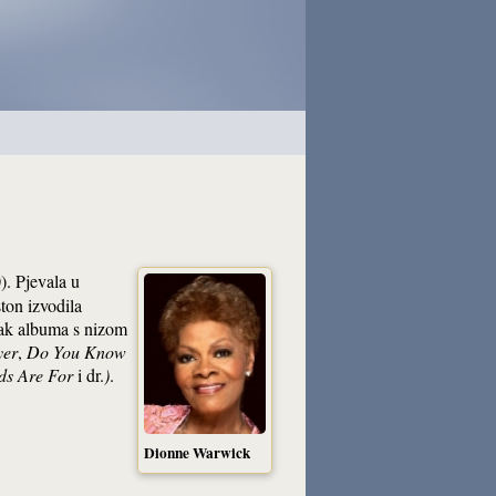
). Pjevala u
ton izvodila
-ak albuma s nizom
yer
,
Do You Know
nds Are For
i dr.
)
.
Dionne Warwick