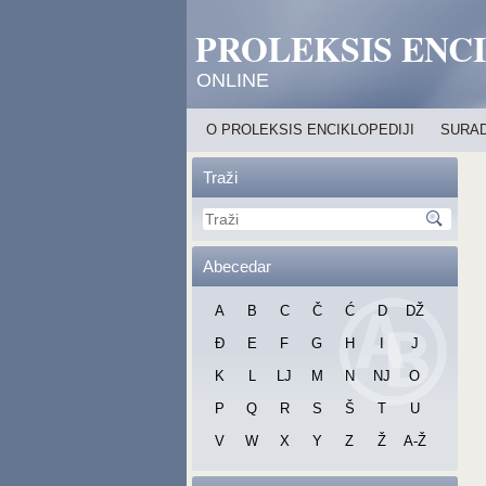
PROLEKSIS ENC
ONLINE
O PROLEKSIS ENCIKLOPEDIJI
SURAD
Traži
Abecedar
A
B
C
Č
Ć
D
DŽ
Đ
E
F
G
H
I
J
K
L
LJ
M
N
NJ
O
P
Q
R
S
Š
T
U
V
W
X
Y
Z
Ž
A-Ž