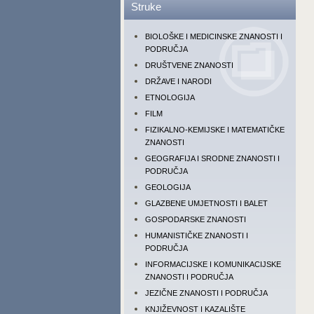
Struke
BIOLOŠKE I MEDICINSKE ZNANOSTI I
PODRUČJA
DRUŠTVENE ZNANOSTI
DRŽAVE I NARODI
ETNOLOGIJA
FILM
FIZIKALNO-KEMIJSKE I MATEMATIČKE
ZNANOSTI
GEOGRAFIJA I SRODNE ZNANOSTI I
PODRUČJA
GEOLOGIJA
GLAZBENE UMJETNOSTI I BALET
GOSPODARSKE ZNANOSTI
HUMANISTIČKE ZNANOSTI I
PODRUČJA
INFORMACIJSKE I KOMUNIKACIJSKE
ZNANOSTI I PODRUČJA
JEZIČNE ZNANOSTI I PODRUČJA
KNJIŽEVNOST I KAZALIŠTE