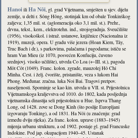
Hanoi
Ha Nôi
ili
, gl. grad Vijetnama, smješten u sjev. dijelu
zemlje, u delti r. Sông Hông, stotinjak km od obale Tonkinškog
zaljeva; 1,35 mil. st. (aglomeracija oko 3,1 mil. st.). Prehr.,
drvna, tekst., kem., elektrotehn. ind., strojogradnja. Sveučilište
(1956), visokoškol. i istraž. ustanove, knjižnice (Nacionalna iz
1919), muzeji, opera. U gradu više jezera (Hoan Kiem, Tây,
Truc Bach i dr.), s parkovima, palačama i pagodama; ističu se
hram Van Mieu (iz 1070, posvećen Konfuciju, čuveno
srednjovj. visoko učilište), utvrda Co Loa (←III. st.), pagoda
Môt Côt (1049). Franc. kolon. zgrade, mauzolej Hô Chi
Minha. Cest. i želj. čvorište, pristanište, veza s lukom Hai
Phong. Međunar. zračna. luka Noi Bai. Tragovi pretpov.
naseljenosti. Spominje se kao kin. utvrda u VII. st. Prijestolnica
Vijetnamskoga kraljevstva od 1010. do 1802, kada posljednja
vijetnamska dinastija seli prijestolnicu u Hue. Isprva Thang
Long, od 1428. zove se Dong Kinh (što poslije Europljani
izgovaraju Tonking), a od 1831. Ha Nôi (u značenju: grad
između dviju rijeka). Za franc. kolon. uprave (1883–1945)
mijenja urbanu strukturu, a od 1902. postaje gl. grad Francuske
Indokine. Pod jap. okupacijom 1940–45. Ustanak