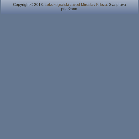
Copyright © 2013.
Leksikografski zavod Miroslav Krleža
. Sva prava
pridržana.